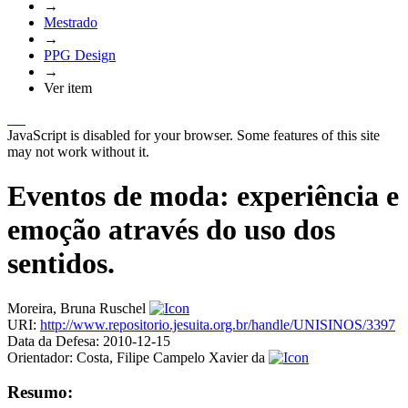
→
Mestrado
→
PPG Design
→
Ver item
JavaScript is disabled for your browser. Some features of this site
may not work without it.
Eventos de moda: experiência e
emoção através do uso dos
sentidos.
Moreira, Bruna Ruschel
URI:
http://www.repositorio.jesuita.org.br/handle/UNISINOS/3397
Data da Defesa:
2010-12-15
Orientador:
Costa, Filipe Campelo Xavier da
Resumo: