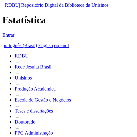
RDBU| Repositório Digital da Biblioteca da Unisinos
Estatística
Entrar
português (Brasil)
English
español
RDBU
→
Rede Jesuíta Brasil
→
Unisinos
→
Produção Acadêmica
→
Escola de Gestão e Negócios
→
Teses e dissertações
→
Doutorado
→
PPG Administração