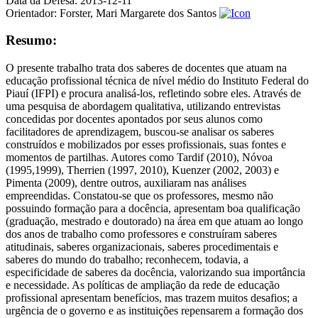
Data da Defesa:
2013-12-11
Orientador:
Forster, Mari Margarete dos Santos
Resumo:
O presente trabalho trata dos saberes de docentes que atuam na
educação profissional técnica de nível médio do Instituto Federal do
Piauí (IFPI) e procura analisá-los, refletindo sobre eles. Através de
uma pesquisa de abordagem qualitativa, utilizando entrevistas
concedidas por docentes apontados por seus alunos como
facilitadores de aprendizagem, buscou-se analisar os saberes
construídos e mobilizados por esses profissionais, suas fontes e
momentos de partilhas. Autores como Tardif (2010), Nóvoa
(1995,1999), Therrien (1997, 2010), Kuenzer (2002, 2003) e
Pimenta (2009), dentre outros, auxiliaram nas análises
empreendidas. Constatou-se que os professores, mesmo não
possuindo formação para a docência, apresentam boa qualificação
(graduação, mestrado e doutorado) na área em que atuam ao longo
dos anos de trabalho como professores e construíram saberes
atitudinais, saberes organizacionais, saberes procedimentais e
saberes do mundo do trabalho; reconhecem, todavia, a
especificidade de saberes da docência, valorizando sua importância
e necessidade. As políticas de ampliação da rede de educação
profissional apresentam benefícios, mas trazem muitos desafios; a
urgência de o governo e as instituições repensarem a formação dos