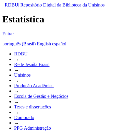
RDBU| Repositório Digital da Biblioteca da Unisinos
Estatística
Entrar
português (Brasil)
English
español
RDBU
→
Rede Jesuíta Brasil
→
Unisinos
→
Produção Acadêmica
→
Escola de Gestão e Negócios
→
Teses e dissertações
→
Doutorado
→
PPG Administração