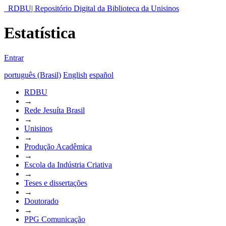
RDBU| Repositório Digital da Biblioteca da Unisinos
Estatística
Entrar
português (Brasil)
English
español
RDBU
→
Rede Jesuíta Brasil
→
Unisinos
→
Produção Acadêmica
→
Escola da Indústria Criativa
→
Teses e dissertações
→
Doutorado
→
PPG Comunicação