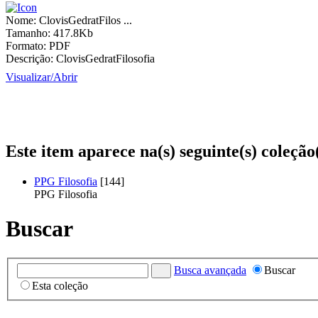
Nome:
ClovisGedratFilos ...
Tamanho:
417.8Kb
Formato:
PDF
Descrição:
ClovisGedratFilosofia
Visualizar/
Abrir
Este item aparece na(s) seguinte(s) coleção
PPG Filosofia
[144]
PPG Filosofia
Buscar
Busca avançada
Buscar
Esta coleção