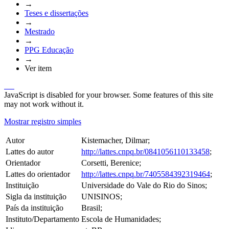
→
Teses e dissertações
→
Mestrado
→
PPG Educação
→
Ver item
JavaScript is disabled for your browser. Some features of this site
may not work without it.
Mostrar registro simples
Autor
Kistemacher, Dilmar;
Lattes do autor
http://lattes.cnpq.br/0841056110133458
;
Orientador
Corsetti, Berenice;
Lattes do orientador
http://lattes.cnpq.br/7405584392319464
;
Instituição
Universidade do Vale do Rio do Sinos;
Sigla da instituição
UNISINOS;
País da instituição
Brasil;
Instituto/Departamento
Escola de Humanidades;