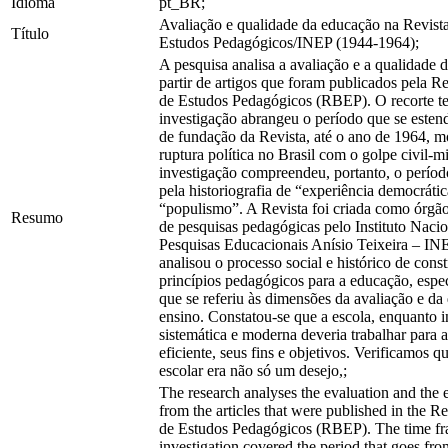
Idioma
pt_BR;
Avaliação e qualidade da educação na Revista
Título
Estudos Pedagógicos/INEP (1944-1964);
A pesquisa analisa a avaliação e a qualidade 
partir de artigos que foram publicados pela Re
de Estudos Pedagógicos (RBEP). O recorte t
investigação abrangeu o período que se esten
de fundação da Revista, até o ano de 1964, 
ruptura política no Brasil com o golpe civil-mil
investigação compreendeu, portanto, o perí
pela historiografia de “experiência democrátic
“populismo”. A Revista foi criada como órgã
Resumo
de pesquisas pedagógicas pelo Instituto Naci
Pesquisas Educacionais Anísio Teixeira – IN
analisou o processo social e histórico de cons
princípios pedagógicos para a educação, espe
que se referiu às dimensões da avaliação e da
ensino. Constatou-se que a escola, enquanto i
sistemática e moderna deveria trabalhar para 
eficiente, seus fins e objetivos. Verificamos 
escolar era não só um desejo,;
The research analyses the evaluation and the 
from the articles that were published in the Re
de Estudos Pedagógicos (RBEP). The time fr
investigation covered the period that goes fro