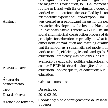
the magazine’s foundation, to 1964, moment of
rupture in Brazil with the civilmilitary coup. 
worked with, therefore, the so-called by hist
“democratic experience”, and/or “populism”
Abstract
was created as a publicizing means for the pe
researches developed by the Instituto Naciona
Educacionais Anísio Teixeira – INEP. The st
social and historical construction process of 
principles for education, especially, in what it 
dimensions of evaluation and teaching quality
that the school, as a systematic and modern in
work to reach, efficiently, its ends and goals.
educational efficiency was not only a desire,;
avaliação da educação; política educacional; 
ensino; RBEP; história da educação; education
Palavras-chave
educational policy; quality of education; RBE
education;
Área(s) do
Ciências Humanas;
conhecimento
Tipo
Dissertação;
Data de defesa
2010-02-26;
Coordenação de Aperfeiçoamento de Pessoal 
Agência de fomento
Superior;