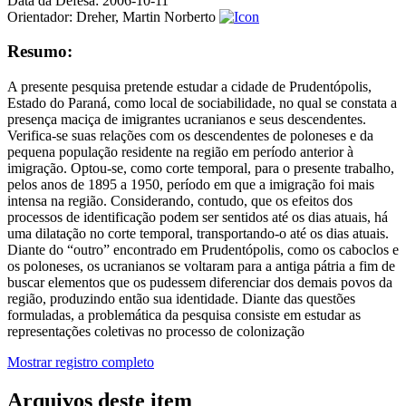
Data da Defesa:
2006-10-11
Orientador:
Dreher, Martin Norberto
Resumo:
A presente pesquisa pretende estudar a cidade de Prudentópolis,
Estado do Paraná, como local de sociabilidade, no qual se constata a
presença maciça de imigrantes ucranianos e seus descendentes.
Verifica-se suas relações com os descendentes de poloneses e da
pequena população residente na região em período anterior à
imigração. Optou-se, como corte temporal, para o presente trabalho,
pelos anos de 1895 a 1950, período em que a imigração foi mais
intensa na região. Considerando, contudo, que os efeitos dos
processos de identificação podem ser sentidos até os dias atuais, há
uma dilatação no corte temporal, transportando-o até os dias atuais.
Diante do “outro” encontrado em Prudentópolis, como os caboclos e
os poloneses, os ucranianos se voltaram para a antiga pátria a fim de
buscar elementos que os pudessem diferenciar dos demais povos da
região, produzindo então sua identidade. Diante das questões
formuladas, a problemática da pesquisa consiste em estudar as
representações coletivas no processo de colonização
Mostrar registro completo
Arquivos deste item