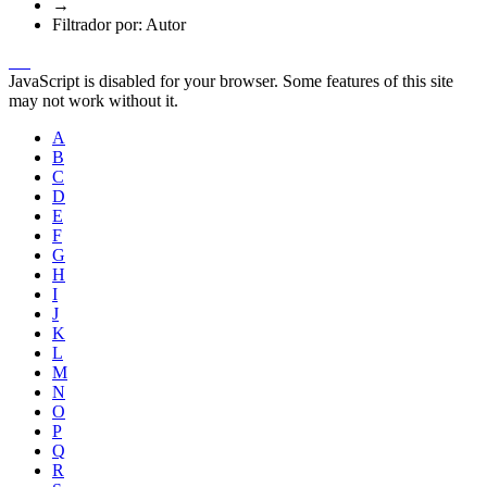
→
Filtrador por: Autor
JavaScript is disabled for your browser. Some features of this site
may not work without it.
A
B
C
D
E
F
G
H
I
J
K
L
M
N
O
P
Q
R