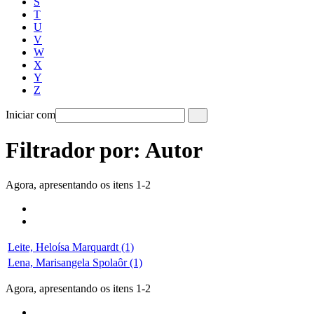
S
T
U
V
W
X
Y
Z
Iniciar com
Filtrador por: Autor
Agora, apresentando os itens 1-2
Leite, Heloísa Marquardt (1)
Lena, Marisangela Spolaôr (1)
Agora, apresentando os itens 1-2