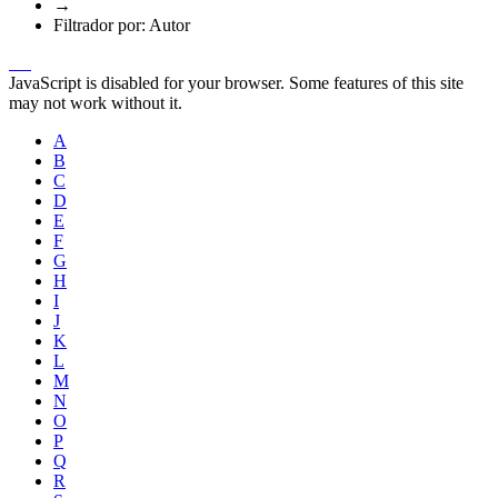
→
Filtrador por: Autor
JavaScript is disabled for your browser. Some features of this site
may not work without it.
A
B
C
D
E
F
G
H
I
J
K
L
M
N
O
P
Q
R