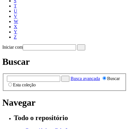
S
T
U
V
W
X
Y
Z
Iniciar com
Buscar
Busca avançada
Buscar
Esta coleção
Navegar
Todo o repositório