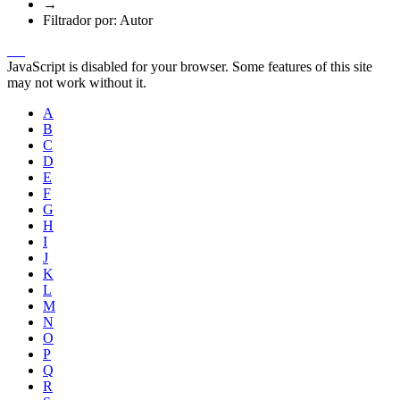
→
Filtrador por: Autor
JavaScript is disabled for your browser. Some features of this site
may not work without it.
A
B
C
D
E
F
G
H
I
J
K
L
M
N
O
P
Q
R