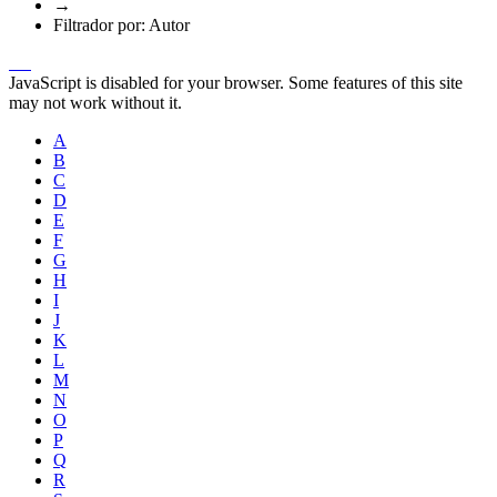
→
Filtrador por: Autor
JavaScript is disabled for your browser. Some features of this site
may not work without it.
A
B
C
D
E
F
G
H
I
J
K
L
M
N
O
P
Q
R