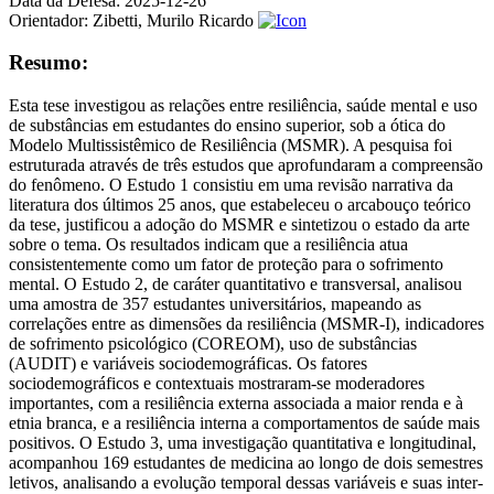
Data da Defesa:
2025-12-26
Orientador:
Zibetti, Murilo Ricardo
Resumo:
Esta tese investigou as relações entre resiliência, saúde mental e uso
de substâncias em estudantes do ensino superior, sob a ótica do
Modelo Multissistêmico de Resiliência (MSMR). A pesquisa foi
estruturada através de três estudos que aprofundaram a compreensão
do fenômeno. O Estudo 1 consistiu em uma revisão narrativa da
literatura dos últimos 25 anos, que estabeleceu o arcabouço teórico
da tese, justificou a adoção do MSMR e sintetizou o estado da arte
sobre o tema. Os resultados indicam que a resiliência atua
consistentemente como um fator de proteção para o sofrimento
mental. O Estudo 2, de caráter quantitativo e transversal, analisou
uma amostra de 357 estudantes universitários, mapeando as
correlações entre as dimensões da resiliência (MSMR-I), indicadores
de sofrimento psicológico (COREOM), uso de substâncias
(AUDIT) e variáveis sociodemográficas. Os fatores
sociodemográficos e contextuais mostraram-se moderadores
importantes, com a resiliência externa associada a maior renda e à
etnia branca, e a resiliência interna a comportamentos de saúde mais
positivos. O Estudo 3, uma investigação quantitativa e longitudinal,
acompanhou 169 estudantes de medicina ao longo de dois semestres
letivos, analisando a evolução temporal dessas variáveis e suas inter-