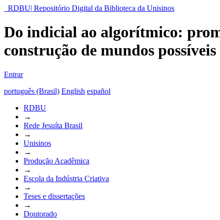
RDBU| Repositório Digital da Biblioteca da Unisinos
Do indicial ao algorítmico: pro
construção de mundos possíveis
Entrar
português (Brasil)
English
español
RDBU
→
Rede Jesuíta Brasil
→
Unisinos
→
Produção Acadêmica
→
Escola da Indústria Criativa
→
Teses e dissertações
→
Doutorado