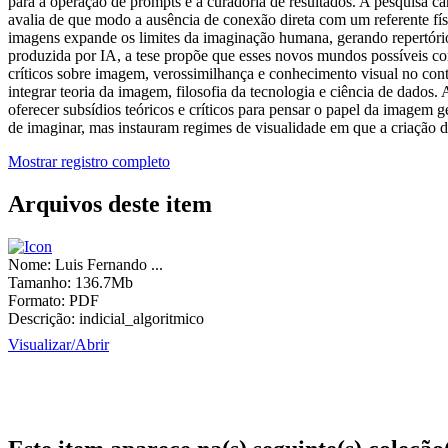
para a operação de prompts e a curadoria de resultados. A pesquisa c
avalia de que modo a ausência de conexão direta com um referente físi
imagens expande os limites da imaginação humana, gerando repertórios
produzida por IA, a tese propõe que esses novos mundos possíveis c
críticos sobre imagem, verossimilhança e conhecimento visual no con
integrar teoria da imagem, filosofia da tecnologia e ciência de dados
oferecer subsídios teóricos e críticos para pensar o papel da imagem
de imaginar, mas instauram regimes de visualidade em que a criação de 
Mostrar registro completo
Arquivos deste item
Nome:
Luis Fernando ...
Tamanho:
136.7Mb
Formato:
PDF
Descrição:
indicial_algoritmico
Visualizar/
Abrir