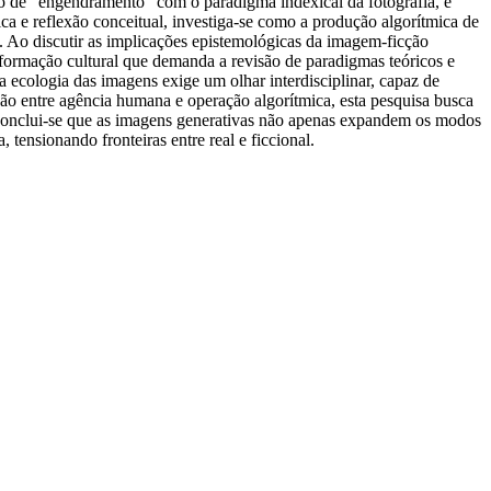
sso de “engendramento” com o paradigma indexical da fotografia, e
ica e reflexão conceitual, investiga-se como a produção algorítmica de
s. Ao discutir as implicações epistemológicas da imagem-ficção
ormação cultural que demanda a revisão de paradigmas teóricos e
ecologia das imagens exige um olhar interdisciplinar, capaz de
cção entre agência humana e operação algorítmica, esta pesquisa busca
s, conclui-se que as imagens generativas não apenas expandem os modos
tensionando fronteiras entre real e ficcional.