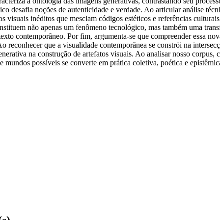
aracteriza a ontologia das imagens generativas, contrastando seu proce
co desafia noções de autenticidade e verdade. Ao articular análise técn
 visuais inéditos que mesclam códigos estéticos e referências culturai
onstituem não apenas um fenômeno tecnológico, mas também uma transf
texto contemporâneo. Por fim, argumenta-se que compreender essa nova 
. Ao reconhecer que a visualidade contemporânea se constrói na interse
 generativa na construção de artefatos visuais. Ao analisar nosso corpu
mundos possíveis se converte em prática coletiva, poética e epistêmica, 