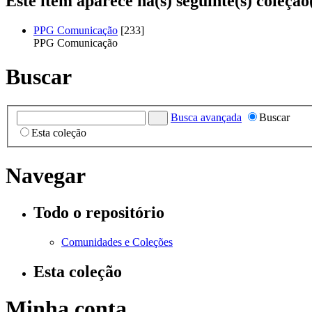
Este item aparece na(s) seguinte(s) coleção
PPG Comunicação
[233]
PPG Comunicação
Buscar
Busca avançada
Buscar
Esta coleção
Navegar
Todo o repositório
Comunidades e Coleções
Esta coleção
Minha conta