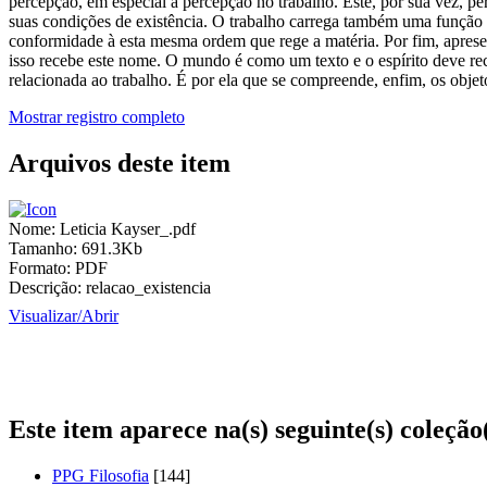
percepção, em especial a percepção no trabalho. Este, por sua vez, p
suas condições de existência. O trabalho carrega também uma função e
conformidade à esta mesma ordem que rege a matéria. Por fim, apresent
isso recebe este nome. O mundo é como um texto e o espírito deve rec
relacionada ao trabalho. É por ela que se compreende, enfim, os obje
Mostrar registro completo
Arquivos deste item
Nome:
Leticia Kayser_.pdf
Tamanho:
691.3Kb
Formato:
PDF
Descrição:
relacao_existencia
Visualizar/
Abrir
Este item aparece na(s) seguinte(s) coleção
PPG Filosofia
[144]