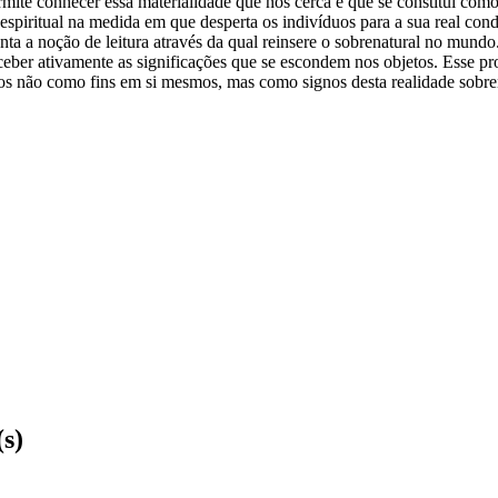
ermite conhecer essa materialidade que nos cerca e que se constitui c
spiritual na medida em que desperta os indivíduos para a sua real con
a a noção de leitura através da qual reinsere o sobrenatural no mundo. A
eber ativamente as significações que se escondem nos objetos. Esse pro
tos não como fins em si mesmos, mas como signos desta realidade sobre
(s)