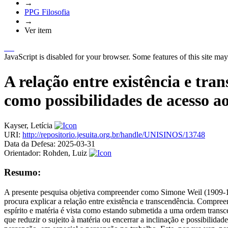
→
PPG Filosofia
→
Ver item
JavaScript is disabled for your browser. Some features of this site may
A relação entre existência e tra
como possibilidades de acesso 
Kayser, Letícia
URI:
http://repositorio.jesuita.org.br/handle/UNISINOS/13748
Data da Defesa:
2025-03-31
Orientador:
Rohden, Luiz
Resumo:
A presente pesquisa objetiva compreender como Simone Weil (1909-194
procura explicar a relação entre existência e transcendência. Compree
espírito e matéria é vista como estando submetida a uma ordem trans
que reduzir o sujeito à matéria ou encerrar a inclinação e possibilida