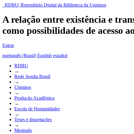
RDBU| Repositório Digital da Biblioteca da Unisinos
A relação entre existência e tra
como possibilidades de acesso 
Entrar
português (Brasil)
English
español
RDBU
→
Rede Jesuíta Brasil
→
Unisinos
→
Produção Acadêmica
→
Escola de Humanidades
→
Teses e dissertações
→
Mestrado