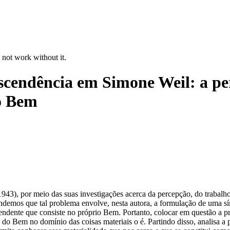
 not work without it.
nscendência em Simone Weil: a per
ao Bem
3), por meio das suas investigações acerca da percepção, do trabalho 
ndemos que tal problema envolve, nesta autora, a formulação de uma sínt
cendente que consiste no próprio Bem. Portanto, colocar em questão a
de do Bem no domínio das coisas materiais o é. Partindo disso, analisa a