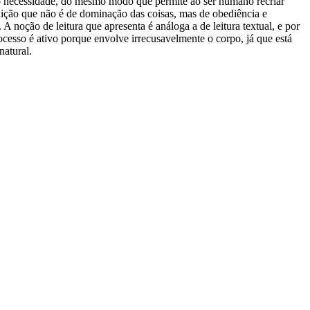
omo necessidade, do mesmo modo que permite ao ser humano recriar
dição que não é de dominação das coisas, mas de obediência e
 noção de leitura que apresenta é análoga a de leitura textual, e por
cesso é ativo porque envolve irrecusavelmente o corpo, já que está
natural.