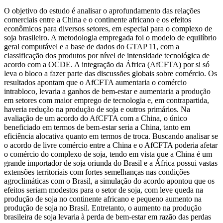
O objetivo do estudo é analisar o aprofundamento das relações
comerciais entre a China e o continente africano e os efeitos
econômicos para diversos setores, em especial para o complexo de
soja brasileiro. A metodologia empregada foi o modelo de equilíbrio
geral computável e a base de dados do GTAP 11, com a
classificação dos produtos por nível de intensidade tecnológica de
acordo com a OCDE. A integração da África (AfCFTA) por si só
leva o bloco a fazer parte das discussões globais sobre comércio. Os
resultados apontam que o AfCFTA aumentaria o comércio
intrabloco, levaria a ganhos de bem-estar e aumentaria a produção
em setores com maior emprego de tecnologia e, em contrapartida,
haveria redução na produção de soja e outros primários. Na
avaliação de um acordo do AfCFTA com a China, o único
beneficiado em termos de bem-estar seria a China, tanto em
eficiência alocativa quanto em termos de troca. Buscando analisar se
o acordo de livre comércio entre a China e o AfCFTA poderia afetar
o comércio do complexo de soja, tendo em vista que a China é um
grande importador de soja oriunda do Brasil e a África possui vastas
extensões territoriais com fortes semelhanças nas condições
agroclimáticas com o Brasil, a simulação do acordo apontou que os
efeitos seriam modestos para o setor de soja, com leve queda na
produção de soja no continente africano e pequeno aumento na
produção de soja no Brasil. Entretanto, o aumento na produção
brasileira de soja levaria à perda de bem-estar em razão das perdas