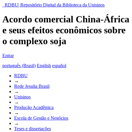
RDBU| Repositório Digital da Biblioteca da Unisinos
Acordo comercial China-África
e seus efeitos econômicos sobre
o complexo soja
Entrar
português (Brasil)
English
español
RDBU
→
Rede Jesuíta Brasil
→
Unisinos
→
Produção Acadêmica
→
Escola de Gestão e Negócios
→
Teses e dissertações