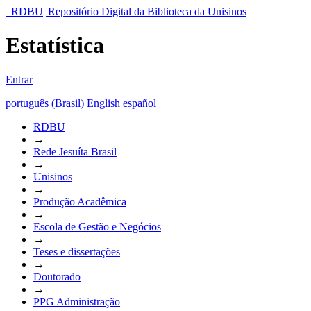
RDBU| Repositório Digital da Biblioteca da Unisinos
Estatística
Entrar
português (Brasil)
English
español
RDBU
→
Rede Jesuíta Brasil
→
Unisinos
→
Produção Acadêmica
→
Escola de Gestão e Negócios
→
Teses e dissertações
→
Doutorado
→
PPG Administração