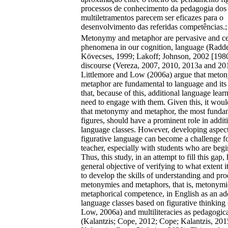
processos de conhecimento da pedagogia dos
multiletramentos parecem ser eficazes para o
desenvolvimento das referidas competências.;
Metonymy and metaphor are pervasive and ce
phenomena in our cognition, language (Radd
Kövecses, 1999; Lakoff; Johnson, 2002 [198
discourse (Vereza, 2007, 2010, 2013a and 20
Littlemore and Low (2006a) argue that meto
metaphor are fundamental to language and its
that, because of this, additional language learn
need to engage with them. Given this, it woul
that metonymy and metaphor, the most funda
figures, should have a prominent role in addit
language classes. However, developing aspects
figurative language can become a challenge fo
teacher, especially with students who are begi
Thus, this study, in an attempt to fill this gap,
general objective of verifying to what extent it
to develop the skills of understanding and pr
metonymies and metaphors, that is, metonymi
metaphorical competence, in English as an ad
language classes based on figurative thinking 
Low, 2006a) and multiliteracies as pedagogica
(Kalantzis; Cope, 2012; Cope; Kalantzis, 201