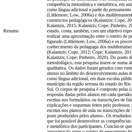
competência metonímica e metafórica, em aula
como língua adicional a partir do pensamento
(Littlemore; Low, 2006a) e dos multiletrame
constructos pedagógicos (Kalantzis; Cope, 2
Kalantzis, 2015; Kalantzis; Cope; Pinheiro, 2
Resumo
estudo, conta, também, com um objetivo especí
realizar uma aproximação entre o roteiro de 
figurado (Littlemore; Low, 2006a) e os proce
conhecimento da pedagogia dos multiletrame
(Kalantzis; Cope, 2012; Cope; Kalantzis, 201
Kalantzis; Cope; Pinheiro, 2020). Do ponto de
metodológico, esta pesquisa insere-se numa 
qualitativa. Os dados foram gerados com vinte
alunos no âmbito do desenvolvimento aulas d
como língua adicional, em duas escolas públi
munícipio da região serrana do estado do Ri
Sul. O corpus de pesquisa é composto pelas (
respostas dadas pelos alunos em cada questão,
escritas nos formulários ou transcrições de fala
explicações e esquemas feitos pelo professor, 
escritas nos planos de aula ou transcrições de f
posts produzidos pelos alunos-. Os resultado
que foi possível desenvolver as competência
e metafórica dos participantes. Conclui-se que
aproximação entre o roteiro de pensamento fi