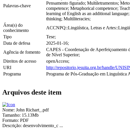
Pensamento figurado; Multiletramentos; Met
Palavras-chave
competence; Metaphorical competence; Teach
learning of English as an additional language;
thinking; Multiliteracies;
Área(s) do
ACCNPQ::Lingüística, Letras e Artes::Lingüí
conhecimento
Tipo
Tese;
Data de defesa
2025-01-16;
CAPES - Coordenação de Aperfeiçoamento d
Agência de fomento
de Nível Superior;
Direitos de acesso
openAccess;
URI
http://repositorio.jesuita.org.br/handle/UNI
Programa
Programa de Pós-Graduação em Linguística A
Arquivos deste item
Nome:
John Richart_.pdf
Tamanho:
15.13Mb
Formato:
PDF
Descrição:
desenvolvimento_c ...