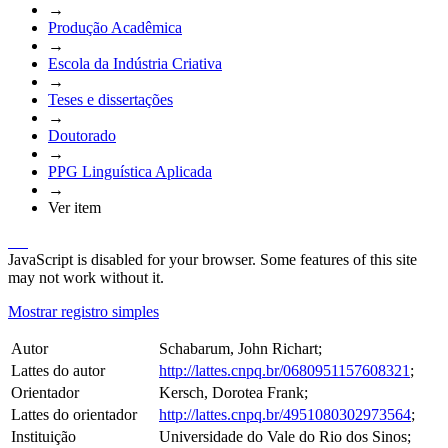
→
Produção Acadêmica
→
Escola da Indústria Criativa
→
Teses e dissertações
→
Doutorado
→
PPG Linguística Aplicada
→
Ver item
JavaScript is disabled for your browser. Some features of this site
may not work without it.
Mostrar registro simples
Autor
Schabarum, John Richart;
Lattes do autor
http://lattes.cnpq.br/0680951157608321
;
Orientador
Kersch, Dorotea Frank;
Lattes do orientador
http://lattes.cnpq.br/4951080302973564
;
Instituição
Universidade do Vale do Rio dos Sinos;