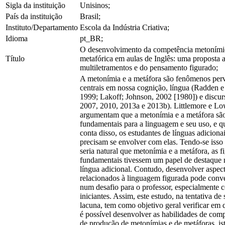
Sigla da instituição
Unisinos;
País da instituição
Brasil;
Instituto/Departamento
Escola da Indústria Criativa;
Idioma
pt_BR;
O desenvolvimento da competência metoními
Título
metafórica em aulas de Inglês: uma proposta a
multiletramentos e do pensamento figurado;
A metonímia e a metáfora são fenômenos perv
centrais em nossa cognição, língua (Radden 
1999; Lakoff; Johnson, 2002 [1980]) e discur
2007, 2010, 2013a e 2013b). Littlemore e L
argumentam que a metonímia e a metáfora sã
fundamentais para a linguagem e seu uso, e q
conta disso, os estudantes de línguas adiciona
precisam se envolver com elas. Tendo-se isso 
seria natural que metonímia e a metáfora, as f
fundamentais tivessem um papel de destaque 
língua adicional. Contudo, desenvolver aspec
relacionados à linguagem figurada pode conve
num desafio para o professor, especialmente 
iniciantes. Assim, este estudo, na tentativa de 
lacuna, tem como objetivo geral verificar em
é possível desenvolver as habilidades de com
de produção de metonímias e de metáforas, ist