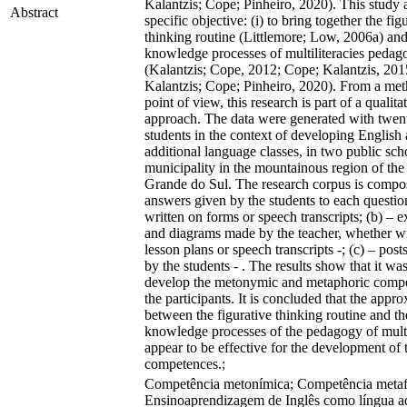
Kalantzis; Cope; Pinheiro, 2020). This study 
Abstract
specific objective: (i) to bring together the fig
thinking routine (Littlemore; Low, 2006a) and
knowledge processes of multiliteracies pedag
(Kalantzis; Cope, 2012; Cope; Kalantzis, 201
Kalantzis; Cope; Pinheiro, 2020). From a met
point of view, this research is part of a qualita
approach. The data were generated with twen
students in the context of developing English 
additional language classes, in two public sch
municipality in the mountainous region of the 
Grande do Sul. The research corpus is compos
answers given by the students to each questio
written on forms or speech transcripts; (b) – 
and diagrams made by the teacher, whether wr
lesson plans or speech transcripts -; (c) – pos
by the students - . The results show that it was
develop the metonymic and metaphoric compe
the participants. It is concluded that the appr
between the figurative thinking routine and th
knowledge processes of the pedagogy of multi
appear to be effective for the development of 
competences.;
Competência metonímica; Competência metaf
Ensinoaprendizagem de Inglês como língua ad