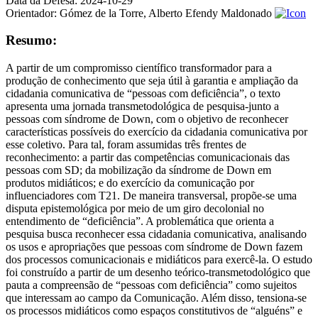
Data da Defesa:
2024-10-29
Orientador:
Gómez de la Torre, Alberto Efendy Maldonado
Resumo:
A partir de um compromisso científico transformador para a
produção de conhecimento que seja útil à garantia e ampliação da
cidadania comunicativa de “pessoas com deficiência”, o texto
apresenta uma jornada transmetodológica de pesquisa-junto a
pessoas com síndrome de Down, com o objetivo de reconhecer
características possíveis do exercício da cidadania comunicativa por
esse coletivo. Para tal, foram assumidas três frentes de
reconhecimento: a partir das competências comunicacionais das
pessoas com SD; da mobilização da síndrome de Down em
produtos midiáticos; e do exercício da comunicação por
influenciadores com T21. De maneira transversal, propõe-se uma
disputa epistemológica por meio de um giro decolonial no
entendimento de “deficiência”. A problemática que orienta a
pesquisa busca reconhecer essa cidadania comunicativa, analisando
os usos e apropriações que pessoas com síndrome de Down fazem
dos processos comunicacionais e midiáticos para exercê-la. O estudo
foi construído a partir de um desenho teórico-transmetodológico que
pauta a compreensão de “pessoas com deficiência” como sujeitos
que interessam ao campo da Comunicação. Além disso, tensiona-se
os processos midiáticos como espaços constitutivos de “alguéns” e