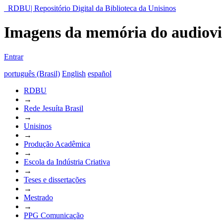
RDBU| Repositório Digital da Biblioteca da Unisinos
Imagens da memória do audiovisu
Entrar
português (Brasil)
English
español
RDBU
→
Rede Jesuíta Brasil
→
Unisinos
→
Produção Acadêmica
→
Escola da Indústria Criativa
→
Teses e dissertações
→
Mestrado
→
PPG Comunicação