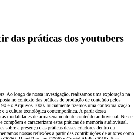
ir das práticas dos youtubers
bers. Ao longo de nossa investigação, realizamos uma exploração na
xposta no contexto das práticas de produção de conteúdo pelos
 90 e o Arquivos 1000. Inicialmente fizemos uma contextualização
e e a cultura tecnológica contemporânea. A partir dessa
om as modalidades de armazenamento de conteúdo audiovisual. Nesse
ue compõem e caracterizam estas práticas de memória audiovisual.
 sobre a presença e as práticas desses criadores dentro da
mentamos nossas reflexões a partir das contribuições de autores como
 (2006), Henri Bergson (2006) e Crystal Abdin (2018). Essa