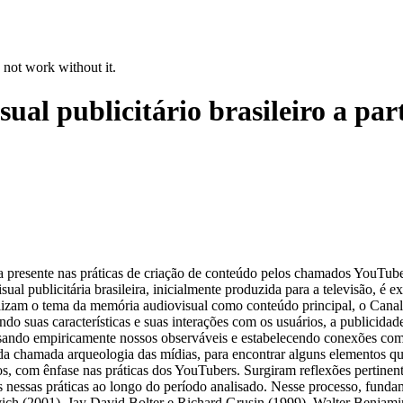
 not work without it.
al publicitário brasileiro a part
eira presente nas práticas de criação de conteúdo pelos chamados YouTu
publicitária brasileira, inicialmente produzida para a televisão, é e
ilizam o tema da memória audiovisual como conteúdo principal, o Canal
ndo suas características e suas interações com os usuários, a publicidad
lisando empiricamente nossos observáveis e estabelecendo conexões c
 da chamada arqueologia das mídias, para encontrar alguns elementos q
, com ênfase nas práticas dos YouTubers. Surgiram reflexões pertinentes
 nessas práticas ao longo do período analisado. Nesse processo, funda
h (2001), Jay David Bolter e Richard Grusin (1999), Walter Benjamin