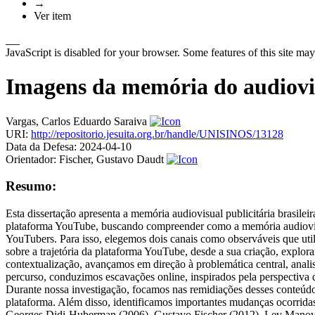
→
Ver item
JavaScript is disabled for your browser. Some features of this site may
Imagens da memória do audiovisu
Vargas, Carlos Eduardo Saraiva
URI:
http://repositorio.jesuita.org.br/handle/UNISINOS/13128
Data da Defesa:
2024-04-10
Orientador:
Fischer, Gustavo Daudt
Resumo:
Esta dissertação apresenta a memória audiovisual publicitária brasil
plataforma YouTube, buscando compreender como a memória audiovisual 
YouTubers. Para isso, elegemos dois canais como observáveis que ut
sobre a trajetória da plataforma YouTube, desde a sua criação, explora
contextualização, avançamos em direção à problemática central, ana
percurso, conduzimos escavações online, inspirados pela perspectiva
Durante nossa investigação, focamos nas remidiações desses conteúdos
plataforma. Além disso, identificamos importantes mudanças ocorridas
Georges Didi-Huberman (2006), Gustavo Fischer (2012), Lev Manovic