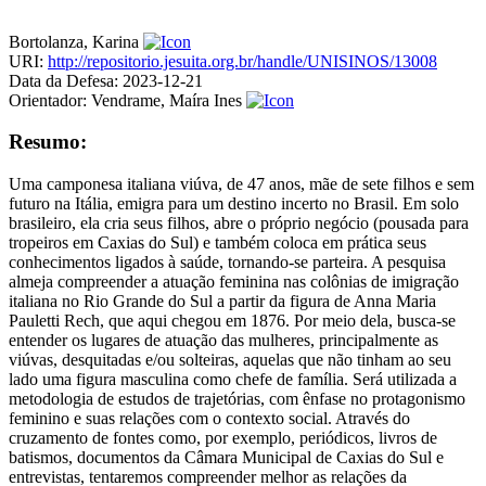
Bortolanza, Karina
URI:
http://repositorio.jesuita.org.br/handle/UNISINOS/13008
Data da Defesa:
2023-12-21
Orientador:
Vendrame, Maíra Ines
Resumo:
Uma camponesa italiana viúva, de 47 anos, mãe de sete filhos e sem
futuro na Itália, emigra para um destino incerto no Brasil. Em solo
brasileiro, ela cria seus filhos, abre o próprio negócio (pousada para
tropeiros em Caxias do Sul) e também coloca em prática seus
conhecimentos ligados à saúde, tornando-se parteira. A pesquisa
almeja compreender a atuação feminina nas colônias de imigração
italiana no Rio Grande do Sul a partir da figura de Anna Maria
Pauletti Rech, que aqui chegou em 1876. Por meio dela, busca-se
entender os lugares de atuação das mulheres, principalmente as
viúvas, desquitadas e/ou solteiras, aquelas que não tinham ao seu
lado uma figura masculina como chefe de família. Será utilizada a
metodologia de estudos de trajetórias, com ênfase no protagonismo
feminino e suas relações com o contexto social. Através do
cruzamento de fontes como, por exemplo, periódicos, livros de
batismos, documentos da Câmara Municipal de Caxias do Sul e
entrevistas, tentaremos compreender melhor as relações da