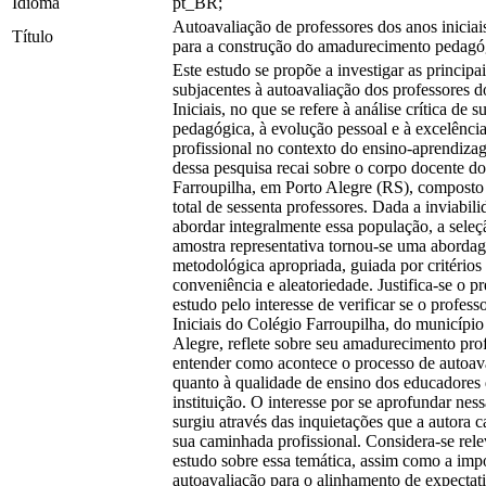
Idioma
pt_BR;
Autoavaliação de professores dos anos iniciai
Título
para a construção do amadurecimento pedagó
Este estudo se propõe a investigar as principa
subjacentes à autoavaliação dos professores 
Iniciais, no que se refere à análise crítica de s
pedagógica, à evolução pessoal e à excelênci
profissional no contexto do ensino-aprendiza
dessa pesquisa recai sobre o corpo docente d
Farroupilha, em Porto Alegre (RS), composto
total de sessenta professores. Dada a inviabil
abordar integralmente essa população, a sele
amostra representativa tornou-se uma aborda
metodológica apropriada, guiada por critérios
conveniência e aleatoriedade. Justifica-se o p
estudo pelo interesse de verificar se o profes
Iniciais do Colégio Farroupilha, do município
Alegre, reflete sobre seu amadurecimento prof
entender como acontece o processo de autoav
quanto à qualidade de ensino dos educadores
instituição. O interesse por se aprofundar nes
surgiu através das inquietações que a autora 
sua caminhada profissional. Considera-se rele
estudo sobre essa temática, assim como a imp
autoavaliação para o alinhamento de expectati