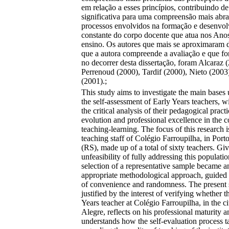
em relação a esses princípios, contribuindo d
significativa para uma compreensão mais abr
processos envolvidos na formação e desenvo
constante do corpo docente que atua nos Anos
ensino. Os autores que mais se aproximaram 
que a autora compreende a avaliação e que fo
no decorrer desta dissertação, foram Alcaraz 
Perrenoud (2000), Tardif (2000), Nieto (2003
(2001).;
This study aims to investigate the main bases
the self-assessment of Early Years teachers, w
the critical analysis of their pedagogical pract
evolution and professional excellence in the c
teaching-learning. The focus of this research i
teaching staff of Colégio Farroupilha, in Port
(RS), made up of a total of sixty teachers. Gi
unfeasibility of fully addressing this populatio
selection of a representative sample became a
appropriate methodological approach, guided b
of convenience and randomness. The present 
justified by the interest of verifying whether t
Years teacher at Colégio Farroupilha, in the ci
Alegre, reflects on his professional maturity a
understands how the self-evaluation process t