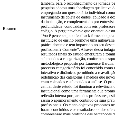
também, para o reconhecimento da jornada pe
pesquisa adotou uma abordagem qualitativa de
empregando um questionário individual como
instrumento de coleta de dados, aplicado a do
da instituição, e complementado por entrevist
profundidade, conduzidas com seis professor
Resumo
colégio. A pergunta-chave que orientou o estu
“Você percebe que o feedback fornecido pela
instituição de ensino promove uma autoavalia
prática docente e tem impactado no seu dese
profissional? Comente”. Através dessa indaga
resultados finais do estudo emergiram e foram
submetidos à categorização, conforme o esq
metodológico proposto por Laurence Bardin.
processo categorizatório foi concebido como
interativo e dinâmico, permitindo a reavaliaçã
redefinição das categorias à medida que novo
eram coletados e submetidos a análise. O prop
central deste estudo foi iluminar a relevância
institucional como uma ferramenta que promo
reflexão interna por parte dos professores, es
assim o aprimoramento contínuo de suas práti
profissionais. Os cinco objetivos propostos ne
foram concluídos e os resultados obtidos ofe
compreensão mais profunda das percepções d