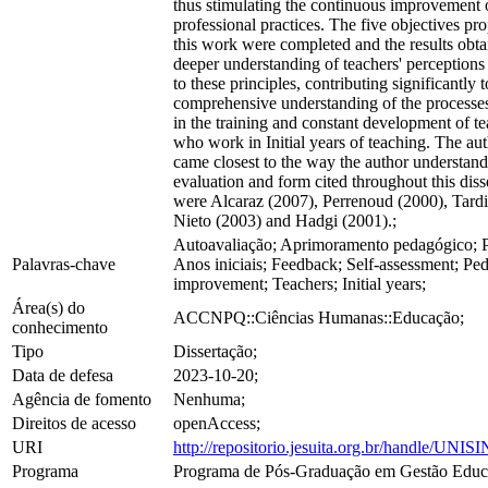
thus stimulating the continuous improvement o
professional practices. The five objectives pr
this work were completed and the results obta
deeper understanding of teachers' perceptions 
to these principles, contributing significantly 
comprehensive understanding of the processe
in the training and constant development of te
who work in Initial years of teaching. The a
came closest to the way the author understand
evaluation and form cited throughout this diss
were Alcaraz (2007), Perrenoud (2000), Tardi
Nieto (2003) and Hadgi (2001).;
Autoavaliação; Aprimoramento pedagógico; P
Palavras-chave
Anos iniciais; Feedback; Self-assessment; Pe
improvement; Teachers; Initial years;
Área(s) do
ACCNPQ::Ciências Humanas::Educação;
conhecimento
Tipo
Dissertação;
Data de defesa
2023-10-20;
Agência de fomento
Nenhuma;
Direitos de acesso
openAccess;
URI
http://repositorio.jesuita.org.br/handle/UNI
Programa
Programa de Pós-Graduação em Gestão Educa