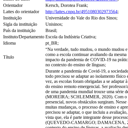
Orientador
Kersch, Dorotea Frank;
Lattes do orientador
http://lattes.cnpq.br/4951080302973564
;
Instituição
Universidade do Vale do Rio dos Sinos;
Sigla da instituição
Unisinos;
País da instituição
Brasil;
Instituto/Departamento
Escola da Indústria Criativa;
Idioma
pt_BR;
“Na verdade, tudo mudou, o mundo mudou e 
como a escola continuar avaliando da mesma 
Título
impacto da pandemia de COVID-19 na prática
no contexto do ensino de línguas;
Durante a pandemia de Covid-19, a socieda
todo precisou se adaptar ao isolamento físico 
vez, as escolas foram obrigadas a se adaptar à
do ensino remoto emergencial. Ser professor/
de uma pandemia mundial trouxe uma série de
(MOREIRA; SCHLEMMER, 2020). Com o re
presencial, novos obstáculos surgiram. Nesse
muitas mudanças, o processo de ensino e ap
precisou se adaptar, o que incluiu a avaliação
vista que, ela é parte integrante desse process
(QUEVEDO-CAMARGO; DAMACENA, 20
contexto do ensino de línguas, a avaliação 