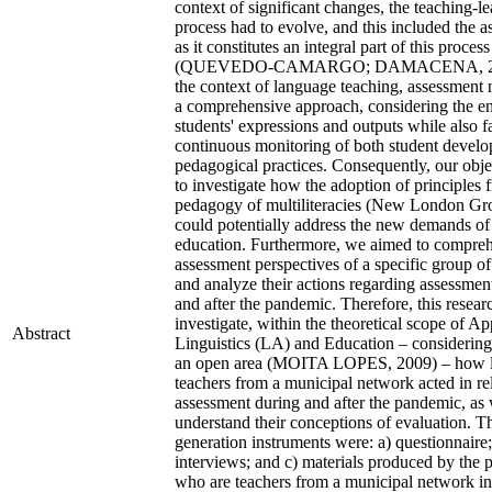
context of significant changes, the teaching-l
process had to evolve, and this included the a
as it constitutes an integral part of this process
(QUEVEDO-CAMARGO; DAMACENA, 202
the context of language teaching, assessment n
a comprehensive approach, considering the ent
students' expressions and outputs while also fa
continuous monitoring of both student devel
pedagogical practices. Consequently, our obj
to investigate how the adoption of principles 
pedagogy of multiliteracies (New London Gr
could potentially address the new demands of
education. Furthermore, we aimed to compre
assessment perspectives of a specific group o
and analyze their actions regarding assessmen
and after the pandemic. Therefore, this resear
investigate, within the theoretical scope of Ap
Abstract
Linguistics (LA) and Education – considering
an open area (MOITA LOPES, 2009) – how 
teachers from a municipal network acted in rel
assessment during and after the pandemic, as 
understand their conceptions of evaluation. T
generation instruments were: a) questionnaire;
interviews; and c) materials produced by the p
who are teachers from a municipal network in