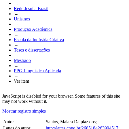
→
Rede Jesuíta Brasil
→
Unisinos
→
Produção Acadêmica
→
Escola da Indústria Criativa
→
Teses e dissertações
→
Mestrado
→
PPG Linguística Aplicada
→
Ver item
JavaScript is disabled for your browser. Some features of this site
may not work without it.
Mostrar registro simples
Autor
Santos, Maiara Dalpiaz dos;
Lattes do autor
http://lattes.cnpq.br/2685184263994517
;