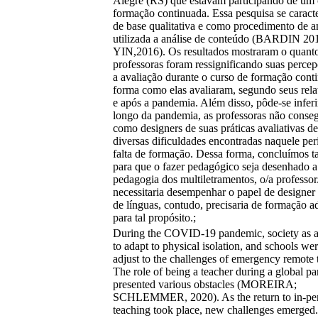
Alegre (RS) que estavam participando de um 
formação continuada. Essa pesquisa se caracte
de base qualitativa e como procedimento de an
utilizada a análise de conteúdo (BARDIN 20
YIN,2016). Os resultados mostraram o quanto
professoras foram ressignificando suas perce
a avaliação durante o curso de formação cont
forma como elas avaliaram, segundo seus rela
e após a pandemia. Além disso, pôde-se inferi
longo da pandemia, as professoras não conse
como designers de suas práticas avaliativas d
diversas dificuldades encontradas naquele per
falta de formação. Dessa forma, concluímos 
para que o fazer pedagógico seja desenhado a 
pedagogia dos multiletramentos, o/a professor
necessitaria desempenhar o papel de designer
de línguas, contudo, precisaria de formação 
para tal propósito.;
During the COVID-19 pandemic, society as 
to adapt to physical isolation, and schools wer
adjust to the challenges of emergency remote 
The role of being a teacher during a global p
presented various obstacles (MOREIRA;
SCHLEMMER, 2020). As the return to in-pe
teaching took place, new challenges emerged. 