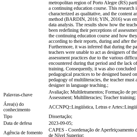
metropolitan region of Porto Alegre (RS) parti
a continuing education course. This research i
characterized as qualitative, and the content a
method (BARDIN, 2016; YIN, 2016) was em
data analysis. The results show how the teach
been redefining their perceptions of assessme
the continuing education course and how they
according to their reports, during and after t
Furthermore, it was inferred that during the p
teachers were unable to act as designers of the
assessment practices due to the various difficu
encountered during that period and the lack o
training. Consequently, it was also concluded 
pedagogical practices to be designed based on
pedagogy of multiliteracies, the teacher must a
designer in language teaching.;
Avaliação; Multiletramentos; Formação de pro
Palavras-chave
Assessment; Multiliteracies; Teacher training;
Área(s) do
ACCNPQ::Lingüística, Letras e Artes::Lingüí
conhecimento
Tipo
Dissertação;
Data de defesa
2023-09-05;
CAPES - Coordenação de Aperfeiçoamento d
Agência de fomento
de Nível Superior;