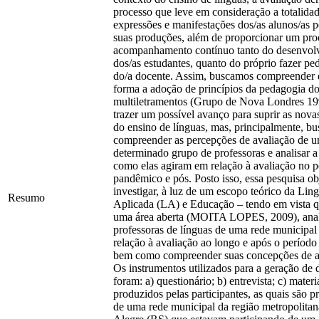
processo que leve em consideração a totalida
expressões e manifestações dos/as alunos/as 
suas produções, além de proporcionar um pro
acompanhamento contínuo tanto do desenvol
dos/as estudantes, quanto do próprio fazer p
do/a docente. Assim, buscamos compreender 
forma a adoção de princípios da pedagogia d
multiletramentos (Grupo de Nova Londres 19
trazer um possível avanço para suprir as nov
do ensino de línguas, mas, principalmente, b
compreender as percepções de avaliação de 
determinado grupo de professoras e analisar 
como elas agiram em relação à avaliação no p
pandêmico e pós. Posto isso, essa pesquisa ob
investigar, à luz de um escopo teórico da Ling
Resumo
Aplicada (LA) e Educação – tendo em vista 
uma área aberta (MOITA LOPES, 2009), ana
professoras de línguas de uma rede municipa
relação à avaliação ao longo e após o períod
bem como compreender suas concepções de a
Os instrumentos utilizados para a geração de 
foram: a) questionário; b) entrevista; c) materi
produzidos pelas participantes, as quais são p
de uma rede municipal da região metropolitan