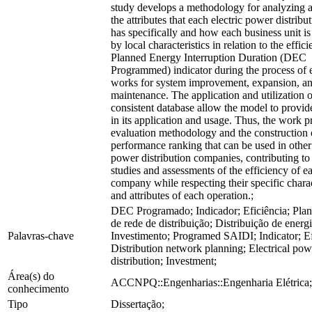
study develops a methodology for analyzing 
the attributes that each electric power distribu
has specifically and how each business unit i
by local characteristics in relation to the effic
Planned Energy Interruption Duration (DEC
Programmed) indicator during the process of 
works for system improvement, expansion, a
maintenance. The application and utilization o
consistent database allow the model to provide 
in its application and usage. Thus, the work 
evaluation methodology and the construction 
performance ranking that can be used in other 
power distribution companies, contributing t
studies and assessments of the efficiency of e
company while respecting their specific charac
and attributes of each operation.;
DEC Programado; Indicador; Eficiência; Pla
de rede de distribuição; Distribuição de energia
Palavras-chave
Investimento; Programed SAIDI; Indicator; Ef
Distribution network planning; Electrical pow
distribution; Investment;
Área(s) do
ACCNPQ::Engenharias::Engenharia Elétrica;
conhecimento
Tipo
Dissertação;