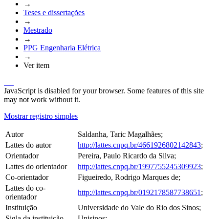
→
Teses e dissertações
→
Mestrado
→
PPG Engenharia Elétrica
→
Ver item
JavaScript is disabled for your browser. Some features of this site
may not work without it.
Mostrar registro simples
Autor
Saldanha, Taric Magalhães;
Lattes do autor
http://lattes.cnpq.br/4661926802142843
;
Orientador
Pereira, Paulo Ricardo da Silva;
Lattes do orientador
http://lattes.cnpq.br/1997755245309923
;
Co-orientador
Figueiredo, Rodrigo Marques de;
Lattes do co-
http://lattes.cnpq.br/0192178587738651
;
orientador
Instituição
Universidade do Vale do Rio dos Sinos;
Sigla da instituição
Unisinos;