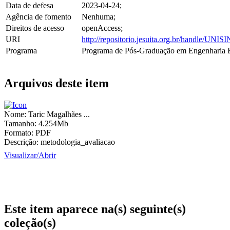
Data de defesa
2023-04-24;
Agência de fomento
Nenhuma;
Direitos de acesso
openAccess;
URI
http://repositorio.jesuita.org.br/handle/UNI
Programa
Programa de Pós-Graduação em Engenharia El
Arquivos deste item
Nome:
Taric Magalhães ...
Tamanho:
4.254Mb
Formato:
PDF
Descrição:
metodologia_avaliacao
Visualizar/
Abrir
Este item aparece na(s) seguinte(s)
coleção(s)