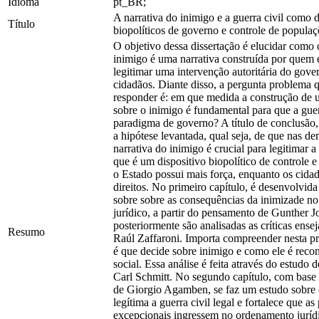
Idioma
pt_BR;
A narrativa do inimigo e a guerra civil como d
Título
biopolíticos de governo e controle de populaç
O objetivo dessa dissertação é elucidar como 
inimigo é uma narrativa construída por quem 
legitimar uma intervenção autoritária do gove
cidadãos. Diante disso, a pergunta problema 
responder é: em que medida a construção de 
sobre o inimigo é fundamental para que a guerr
paradigma de governo? A título de conclusão,
a hipótese levantada, qual seja, de que nas de
narrativa do inimigo é crucial para legitimar a 
que é um dispositivo biopolítico de controle e 
o Estado possui mais força, enquanto os cida
direitos. No primeiro capítulo, é desenvolvid
sobre sobre as consequências da inimizade n
jurídico, a partir do pensamento de Gunther J
posteriormente são analisadas as críticas ensej
Resumo
Raúl Zaffaroni. Importa compreender nesta p
é que decide sobre inimigo e como ele é reco
social. Essa análise é feita através do estudo
Carl Schmitt. No segundo capítulo, com bas
de Giorgio Agamben, se faz um estudo sobre
legítima a guerra civil legal e fortalece que as 
excepcionais ingressem no ordenamento jurídi