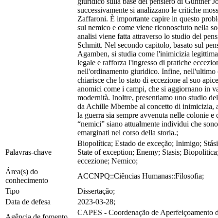
giuridico sulla base del pensiero di Gunther J
successivamente si analizzano le critiche mos
Zaffaroni. È importante capire in questo prob
sul nemico e come viene riconosciuto nella so
analisi viene fatta attraverso lo studio del pens
Schmitt. Nel secondo capitolo, basato sul pen
Agamben, si studia come l'inimicizia legittima 
legale e rafforza l'ingresso di pratiche eccezio
nell'ordinamento giuridico. Infine, nell'ultimo 
chiarisce che lo stato di eccezione al suo apic
anomici come i campi, che si aggiornano in v
modernità. Inoltre, presentiamo uno studio del
da Achille Mbembe al concetto di inimicizia,
la guerra sia sempre avvenuta nelle colonie e
“nemici” siano attualmente individui che sono
emarginati nel corso della storia.;
Biopolítica; Estado de exceção; Inimigo; Stásis
Palavras-chave
State of exception; Enemy; Stasis; Biopolitica;
eccezione; Nemico;
Área(s) do
ACCNPQ::Ciências Humanas::Filosofia;
conhecimento
Tipo
Dissertação;
Data de defesa
2023-03-28;
CAPES - Coordenação de Aperfeiçoamento d
Agência de fomento