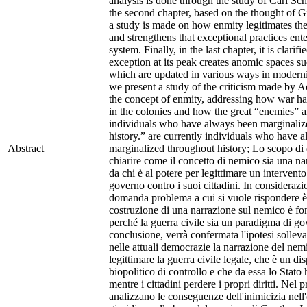
analysis is done through the study of Carl Sch
the second chapter, based on the thought of 
a study is made on how enmity legitimates the 
and strengthens that exceptional practices ente
system. Finally, in the last chapter, it is clarifi
exception at its peak creates anomic spaces suc
which are updated in various ways in modernit
we present a study of the criticism made by 
the concept of enmity, addressing how war h
in the colonies and how the great “enemies” a
individuals who have always been marginaliz
history.” are currently individuals who have 
Abstract
marginalized throughout history; Lo scopo di 
chiarire come il concetto di nemico sia una na
da chi è al potere per legittimare un intervento
governo contro i suoi cittadini. In considerazio
domanda problema a cui si vuole rispondere è:
costruzione di una narrazione sul nemico è f
perché la guerra civile sia un paradigma di g
conclusione, verrà confermata l'ipotesi solleva
nelle attuali democrazie la narrazione del nem
legittimare la guerra civile legale, che è un di
biopolitico di controllo e che da essa lo Stato 
mentre i cittadini perdere i propri diritti. Nel 
analizzano le conseguenze dell'inimicizia nel