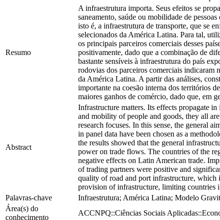
A infraestrutura importa. Seus efeitos se prop
saneamento, saúde ou mobilidade de pessoas 
isto é, a infraestrutura de transporte, que se 
selecionados da América Latina. Para tal, u
os principais parceiros comerciais desses paí
Resumo
positivamente, dado que a combinação de difer
bastante sensíveis à infraestrutura do país e
rodovias dos parceiros comerciais indicaram n
da América Latina. A partir das análises, cons
importante na coesão interna dos territórios d
maiores ganhos de comércio, dado que, em gera
Infrastructure matters. Its effects propagate i
and mobility of people and goods, they all are
research focuses. In this sense, the general ai
in panel data have been chosen as a methodolo
the results showed that the general infrastruct
Abstract
power on trade flows. The countries of the regi
negative effects on Latin American trade. Impr
of trading partners were positive and signific
quality of road and port infrastructure, which i
provision of infrastructure, limiting countries
Palavras-chave
Infraestrutura; América Latina; Modelo Gravit
Área(s) do
ACCNPQ::Ciências Sociais Aplicadas::Econ
conhecimento