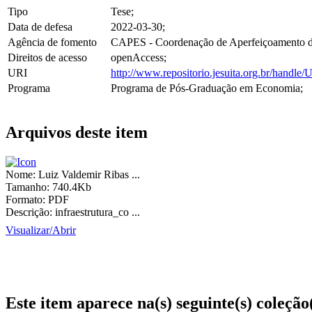
Tipo
Tese;
Data de defesa
2022-03-30;
Agência de fomento
CAPES - Coordenação de Aperfeiçoamento de
Direitos de acesso
openAccess;
URI
http://www.repositorio.jesuita.org.br/hand
Programa
Programa de Pós-Graduação em Economia;
Arquivos deste item
Nome:
Luiz Valdemir Ribas ...
Tamanho:
740.4Kb
Formato:
PDF
Descrição:
infraestrutura_co ...
Visualizar/
Abrir
Este item aparece na(s) seguinte(s) coleção