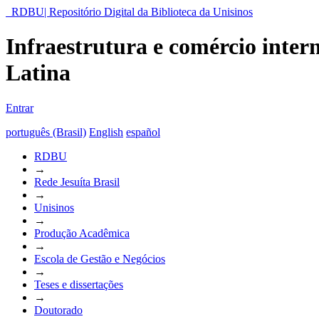
RDBU| Repositório Digital da Biblioteca da Unisinos
Infraestrutura e comércio inter
Latina
Entrar
português (Brasil)
English
español
RDBU
→
Rede Jesuíta Brasil
→
Unisinos
→
Produção Acadêmica
→
Escola de Gestão e Negócios
→
Teses e dissertações
→
Doutorado