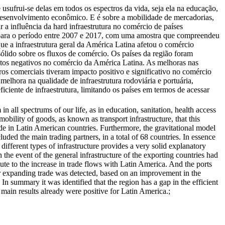
e usufrui-se delas em todos os espectros da vida, seja ela na educação,
desenvolvimento econômico. E é sobre a mobilidade de mercadorias,
sar a influência da hard infraestrutura no comércio de países
l para o período entre 2007 e 2017, com uma amostra que compreendeu
ue a infraestrutura geral da América Latina afetou o comércio
sólido sobre os fluxos de comércio. Os países da região foram
feitos negativos no comércio da América Latina. As melhoras nas
ros comerciais tiveram impacto positivo e significativo no comércio
melhora na qualidade de infraestrutura rodoviária e portuária,
ficiente de infraestrutura, limitando os países em termos de acessar
in all spectrums of our life, as in education, sanitation, health access
obility of goods, as known as transport infrastructure, that this
trade in Latin American countries. Furthermore, the gravitational model
ed the main trading partners, in a total of 68 countries. In essence
 different types of infrastructure provides a very solid explanatory
n the event of the general infrastructure of the exporting countries had
bute to the increase in trade flows with Latin America. And the ports
for expanding trade was detected, based on an improvement in the
. In summary it was identified that the region has a gap in the efficient
e main results already were positive for Latin America.;