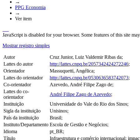
→
PPG Economia
→
Ver item
JavaScript is disabled for your browser. Some features of this site may
Mostrar registro simples
Autor
Cruz Junior, Luiz Valdemir Ribas da;
Lattes do autor
http://lattes.cnpq.br/2057342424272246
;
Orientador
Massuquetti, Angélica;
Lattes do orientador
http://lattes.cnpq.br/0530636583742073
;
Co-orientador
Azevedo, André Filipe Zago de;
Lattes do co-
André Filipe Zago de Azevedo
;
orientador
Instituição
Universidade do Vale do Rio dos Sinos;
Sigla da instituição
Unisinos;
País da instituição
Brasil;
Instituto/Departamento
Escola de Gestão e Negócios;
Idioma
pt_BR;
Título
Infraestrutura e comércio internacional: impac