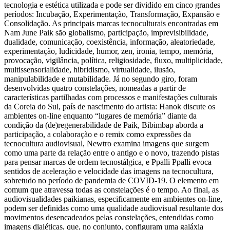
tecnologia e estética utilizada e pode ser dividido em cinco grandes
períodos: Incubação, Experimentação, Transformação, Expansão e
Consolidação. As principais marcas tecnoculturais encontradas em
Nam June Paik são globalismo, participação, imprevisibilidade,
dualidade, comunicação, coexistência, informação, aleatoriedade,
experimentação, ludicidade, humor, zen, ironia, tempo, memória,
provocação, vigilância, política, religiosidade, fluxo, multiplicidade,
multissensorialidade, hibridismo, virtualidade, ilusão,
manipulabilidade e mutabilidade. Já no segundo giro, foram
desenvolvidas quatro constelações, nomeadas a partir de
características partilhadas com processos e manifestações culturais
da Coreia do Sul, país de nascimento do artista: Hanok discute os
ambientes on-line enquanto “lugares de memória” diante da
condição da (de)regenerabilidade de Paik, Bibimbap aborda a
participação, a colaboração e o remix como expressões da
tecnocultura audiovisual, Newtro examina imagens que surgem
como uma parte da relação entre o antigo e o novo, trazendo pistas
para pensar marcas de ordem tecnostálgica, e Ppalli Ppalli evoca
sentidos de aceleração e velocidade das imagens na tecnocultura,
sobretudo no período de pandemia de COVID-19. O elemento em
comum que atravessa todas as constelações é o tempo. Ao final, as
audiovisualidades paikianas, especificamente em ambientes on-line,
podem ser definidas como uma qualidade audiovisual resultante dos
movimentos desencadeados pelas constelações, entendidas como
imagens dialéticas, que, no conjunto, configuram uma galáxia