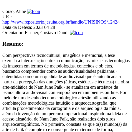
Corso, Aline
URI:
http://www.repositorio.jesuita.org.br/handle/UNISINOS/12424
Data da Defesa:
2023-04-28
Orientador:
Fischer, Gustavo Daudt
Resumo:
Com perspectivas tecnocultural, imagética e memorial, a tese
exercita a inter-relação entre a comunicação, as artes e as tecnologias
da imagem em termos de metodologias, conceitos e objetos,
buscando compreender como as audiovisualidades paikianas -
entendidas como uma qualidade audiovisual que é autenticada a
partir da percepção das durações (éticas, estéticas e técnicas) na obra
arte-midiática de Nam June Paik - se atualizam em artefatos da
tecnocultura audiovisual contemporânea em ambientes on-line. Por
meio de um desenho tecnometodológico artesão utilizando as
combinações metodológicas intuição e arqueocartografia, que
articula procedimentos da cartografia e da arqueologia da mídia,
além da invenção de um percurso operacional inspirado na ideia de
acesso aleatório, de Nam June Paik, são realizados dois giros
arqueocartográficos. No primeiro, constata-se que o(s) mundo(s) da
arte de Paik é complexo e convergente em termos de forma,