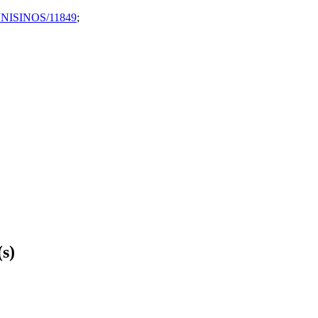
le/UNISINOS/11849
;
(s)