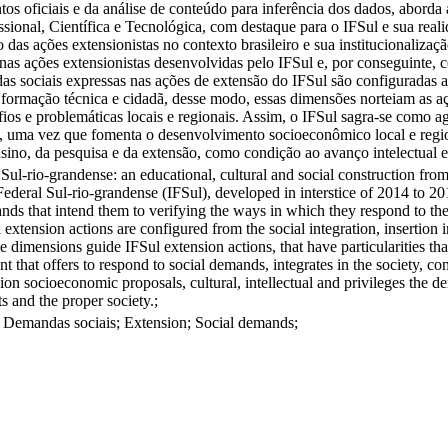
tos oficiais e da análise de conteúdo para inferência dos dados, aborda 
ional, Científica e Tecnológica, com destaque para o IFSul e sua realid
das ações extensionistas no contexto brasileiro e sua institucionalizaçã
nas ações extensionistas desenvolvidas pelo IFSul e, por conseguinte, 
as sociais expressas nas ações de extensão do IFSul são configuradas a 
formação técnica e cidadã, desse modo, essas dimensões norteiam as aç
ios e problemáticas locais e regionais. Assim, o IFSul sagra-se como ag
s, uma vez que fomenta o desenvolvimento socioeconômico local e regio
nsino, da pesquisa e da extensão, como condição ao avanço intelectual e 
l Sul-rio-grandense: an educational, cultural and social construction fr
Federal Sul-rio-grandense (IFSul), developed in interstice of 2014 to 2019
ds that intend them to verifying the ways in which they respond to the 
l extension actions are configured from the social integration, insertio
ese dimensions guide IFSul extension actions, that have particularities th
that offers to respond to social demands, integrates in the society, come
n socioeconomic proposals, cultural, intellectual and privileges the de
ts and the proper society.;
o; Demandas sociais; Extension; Social demands;