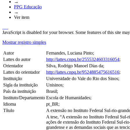
→
PPG Educação
→
Ver item
JavaScript is disabled for your browser. Some features of this site may
Mostrar registro simples
Autor
Fernandes, Luciana Pinto;
Lattes do autor
http://lattes.cnpq.br/2555324603316054
;
Orientador
Silva, Rodrigo Manoel Dias da;
Lattes do orientador
http://lattes.cnpq.br/9524885475616516
;
Instituição
Universidade do Vale do Rio dos Sinos;
Sigla da instituição
Unisinos;
País da instituição
Brasil;
Instituto/Departamento
Escola de Humanidades;
Idioma
pt_BR;
Título
A extensão no Instituto Federal Sul-rio-grand
A tese, “A extensão no Instituto Federal Sul-
ações de extensão do Instituto Federal Sul-rio
grandense e as demandas sociais que as tenci