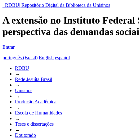
RDBU| Repositório Digital da Biblioteca da Unisinos
A extensão no Instituto Federal
perspectiva das demandas sociai
Entrar
português (Brasil)
English
español
RDBU
→
Rede Jesuíta Brasil
→
Unisinos
→
Produção Acadêmica
→
Escola de Humanidades
→
Teses e dissertações
→
Doutorado