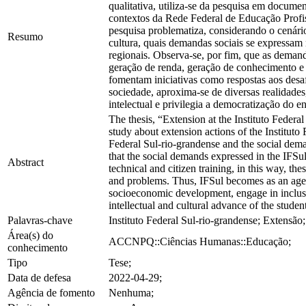
qualitativa, utiliza-se da pesquisa em documen
contextos da Rede Federal de Educação Profiss
pesquisa problematiza, considerando o cenário 
Resumo
cultura, quais demandas sociais se expressam 
regionais. Observa-se, por fim, que as demand
geração de renda, geração de conhecimento e 
fomentam iniciativas como respostas aos desaf
sociedade, aproxima-se de diversas realidade
intelectual e privilegia a democratização do e
The thesis, “Extension at the Instituto Federa
study about extension actions of the Instituto 
Federal Sul-rio-grandense and the social deman
that the social demands expressed in the IFSu
Abstract
technical and citizen training, in this way, th
and problems. Thus, IFSul becomes as an agent 
socioeconomic development, engage in inclusio
intellectual and cultural advance of the studen
Palavras-chave
Instituto Federal Sul-rio-grandense; Extensã
Área(s) do
ACCNPQ::Ciências Humanas::Educação;
conhecimento
Tipo
Tese;
Data de defesa
2022-04-29;
Agência de fomento
Nenhuma;