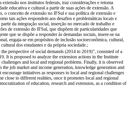
a extensão nos institutos federais, traz considerações e retoma
ade educativa e cultural a partir de suas ações de extensão. A
o, o conceito de extensão no IFSul e sua política de extensão e
como tais ações respondem aos desafios e problemáticas locais e
partir da integração social, inserção no mercado de trabalho e
ões de extensão do IFSul, que dispõem de particularidades que
ente que se dispõe a responder às demandas sociais, insere-se na
nal, engaja-se em propósitos de inclusão socioeconômica, cultural,
cultural dos estudantes e da própria sociedade.;
om the perspective of social demands (2014 to 2019)”, consisted of a
. It is proposed to analyze the extension actions in the Institute
challenges and local and regional problems. Finally, it is observed
n in the job market and income generation, knowledge generation and
at encourage initiatives as responses to local and regional challenges
 close to different realities, once it promotes local and regional
mocratization of education, research and extension, as a condition of