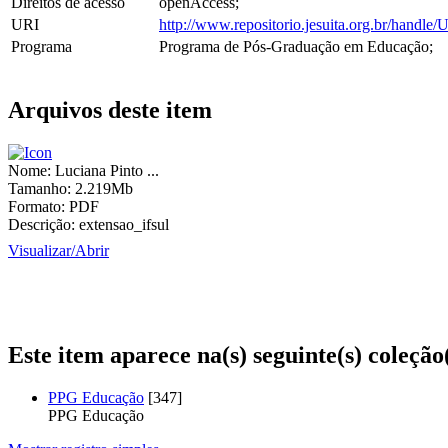
Direitos de acesso
openAccess;
URI
http://www.repositorio.jesuita.org.br/hand
Programa
Programa de Pós-Graduação em Educação;
Arquivos deste item
Nome:
Luciana Pinto ...
Tamanho:
2.219Mb
Formato:
PDF
Descrição:
extensao_ifsul
Visualizar/
Abrir
Este item aparece na(s) seguinte(s) coleção
PPG Educação
[347]
PPG Educação