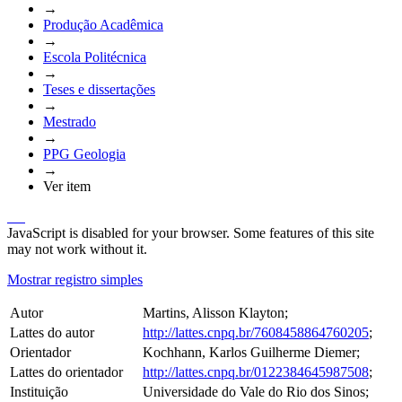
→
Produção Acadêmica
→
Escola Politécnica
→
Teses e dissertações
→
Mestrado
→
PPG Geologia
→
Ver item
JavaScript is disabled for your browser. Some features of this site
may not work without it.
Mostrar registro simples
Autor
Martins, Alisson Klayton;
Lattes do autor
http://lattes.cnpq.br/7608458864760205
;
Orientador
Kochhann, Karlos Guilherme Diemer;
Lattes do orientador
http://lattes.cnpq.br/0122384645987508
;
Instituição
Universidade do Vale do Rio dos Sinos;