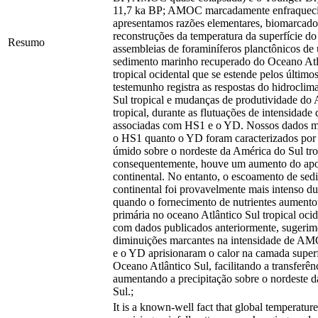
11,7 ka BP; AMOC marcadamente enfraqueci
apresentamos razões elementares, biomarcado
reconstruções da temperatura da superfície d
Resumo
assembleias de foraminíferos planctônicos d
sedimento marinho recuperado do Oceano Atl
tropical ocidental que se estende pelos último
testemunho registra as respostas do hidrocli
Sul tropical e mudanças de produtividade do A
tropical, durante as flutuações de intensida
associadas com HS1 e o YD. Nossos dados m
o HS1 quanto o YD foram caracterizados por
úmido sobre o nordeste da América do Sul tro
consequentemente, houve um aumento do apo
continental. No entanto, o escoamento de sed
continental foi provavelmente mais intenso d
quando o fornecimento de nutrientes aumento
primária no oceano Atlântico Sul tropical oci
com dados publicados anteriormente, sugerim
diminuições marcantes na intensidade de A
e o YD aprisionaram o calor na camada superf
Oceano Atlântico Sul, facilitando a transferê
aumentando a precipitação sobre o nordeste 
Sul.;
It is a known-well fact that global temperature