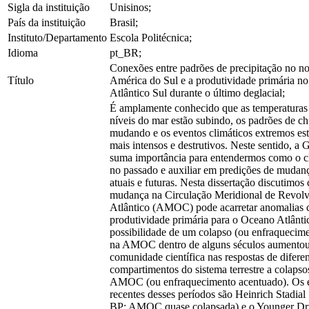
Sigla da instituição
Unisinos;
País da instituição
Brasil;
Instituto/Departamento
Escola Politécnica;
Idioma
pt_BR;
Conexões entre padrões de precipitação no no
Título
América do Sul e a produtividade primária n
Atlântico Sul durante o último deglacial;
É amplamente conhecido que as temperaturas 
níveis do mar estão subindo, os padrões de c
mudando e os eventos climáticos extremos es
mais intensos e destrutivos. Neste sentido, a 
suma importância para entendermos como o c
no passado e auxiliar em predições de mudanç
atuais e futuras. Nesta dissertação discutimo
mudança na Circulação Meridional de Revol
Atlântico (AMOC) pode acarretar anomalias c
produtividade primária para o Oceano Atlânti
possibilidade de um colapso (ou enfraquecim
na AMOC dentro de alguns séculos aumentou 
comunidade científica nas respostas de difere
compartimentos do sistema terrestre a colapso
AMOC (ou enfraquecimento acentuado). Os 
recentes desses períodos são Heinrich Stadia
BP; AMOC quase colapsada) e o Younger Dr