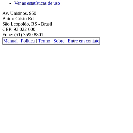
Ver as estatísticas de uso
Av. Unisinos, 950
Bairro Cristo Rei
São Leopoldo, RS - Brasil
CEP: 93.022-000
Fone: (51) 3590 8801
Manual
|
Política
|
Termo
|
Sobre
|
Entre em contato