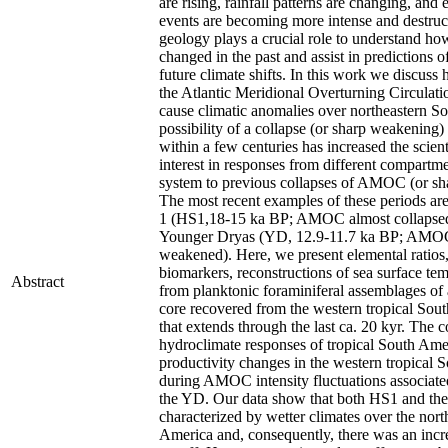
are rising, rainfall patterns are changing, and
events are becoming more intense and destructi
geology plays a crucial role to understand ho
changed in the past and assist in predictions o
future climate shifts. In this work we discuss
the Atlantic Meridional Overturning Circula
cause climatic anomalies over northeastern S
possibility of a collapse (or sharp weakenin
within a few centuries has increased the scien
interest in responses from different compartme
system to previous collapses of AMOC (or sh
The most recent examples of these periods are
1 (HS1,18-15 ka BP; AMOC almost collapsed
Younger Dryas (YD, 12.9-11.7 ka BP; AMO
weakened). Here, we present elemental ratios
biomarkers, reconstructions of sea surface te
Abstract
from planktonic foraminiferal assemblages of
core recovered from the western tropical Sou
that extends through the last ca. 20 kyr. The c
hydroclimate responses of tropical South Ame
productivity changes in the western tropical S
during AMOC intensity fluctuations associat
the YD. Our data show that both HS1 and t
characterized by wetter climates over the nor
America and, consequently, there was an incre