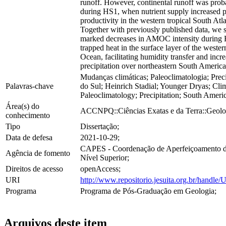
runoff. However, continental runoff was prob
during HS1, when nutrient supply increased 
productivity in the western tropical South Atl
Together with previously published data, we s
marked decreases in AMOC intensity during
trapped heat in the surface layer of the wester
Ocean, facilitating humidity transfer and incr
precipitation over northeastern South America
Mudanças climáticas; Paleoclimatologia; Prec
Palavras-chave
do Sul; Heinrich Stadial; Younger Dryas; Cli
Paleoclimatology; Precipitation; South Ameri
Área(s) do
ACCNPQ::Ciências Exatas e da Terra::Geolo
conhecimento
Tipo
Dissertação;
Data de defesa
2021-10-29;
CAPES - Coordenação de Aperfeiçoamento d
Agência de fomento
Nível Superior;
Direitos de acesso
openAccess;
URI
http://www.repositorio.jesuita.org.br/hand
Programa
Programa de Pós-Graduação em Geologia;
Arquivos deste item