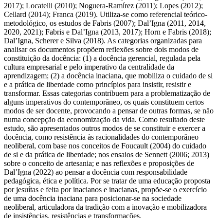
2017); Locatelli (2010); Noguera-Ramírez (2011); Lopes (2012);
Cellard (2014); Franca (2019). Utiliza-se como referencial teórico-
metodológico, os estudos de Fabris (2007); Dal’Igna (2011, 2014,
2020, 2021); Fabris e Dal’Igna (2013, 2017); Horn e Fabris (2018);
Dal’Igna, Scherer e Silva (2018). As categorias organizadas para
analisar os documentos propõem reflexões sobre dois modos de
constituição da docência: (1) a docência gerencial, regulada pela
cultura empresarial e pelo imperativo da centralidade da
aprendizagem; (2) a docência inaciana, que mobiliza o cuidado de si
e a prática de liberdade como princípios para insistir, resistir e
transformar. Essas categorias contribuem para a problematização de
alguns imperativos do contemporâneo, os quais constituem certos
modos de ser docente, provocando a pensar de outras formas, se não
numa concepção da economização da vida. Como resultado deste
estudo, são apresentados outros modos de se constituir e exercer a
docência, como resistência às racionalidades do contemporâneo
neoliberal, com base nos conceitos de Foucault (2004) do cuidado
de si e da prática de liberdade; nos ensaios de Sennett (2006; 2013)
sobre o conceito de artesania; e nas reflexões e proposições de
Dal’Igna (2022) ao pensar a docência com responsabilidade
pedagógica, ética e política. Por se tratar de uma educação proposta
por jesuítas e feita por inacianos e inacianas, propõe-se o exercício
de uma docência inaciana para posicionar-se na sociedade
neoliberal, articuladora da tradição com a inovação e mobilizadora
de insistências, resistências e transformações.