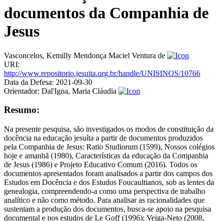
documentos da Companhia de
Jesus
Vasconcelos, Kemilly Mendonça Maciel Ventura de
URI:
http://www.repositorio.jesuita.org.br/handle/UNISINOS/10766
Data da Defesa:
2021-09-30
Orientador:
Dal'Igna, Maria Cláudia
Resumo:
Na presente pesquisa, são investigados os modos de constituição da
docência na educação jesuíta a partir de documentos produzidos
pela Companhia de Jesus: Ratio Studiorum (1599), Nossos colégios
hoje e amanhã (1980), Características da educação da Companhia
de Jesus (1986) e Projeto Educativo Comum (2016). Todos os
documentos apresentados foram analisados a partir dos campos dos
Estudos em Docência e dos Estudos Foucaultianos, sob as lentes da
genealogia, compreendendo-a como uma perspectiva de trabalho
analítico e não como método. Para analisar as racionalidades que
sustentam a produção dos documentos, busca-se apoio na pesquisa
documental e nos estudos de Le Goff (1996); Veiga-Neto (2008,