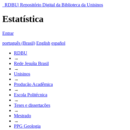
RDBU| Repositório Digital da Biblioteca da Unisinos
Estatística
Entrar
português (Brasil)
English
español
RDBU
→
Rede Jesuíta Brasil
→
Unisinos
→
Produção Acadêmica
→
Escola Politécnica
→
Teses e dissertações
→
Mestrado
→
PPG Geologia