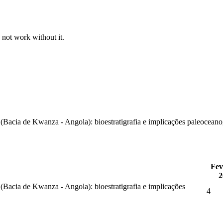
 not work without it.
cia de Kwanza - Angola): bioestratigrafia e implicações paleoceanogr
Fev
2
acia de Kwanza - Angola): bioestratigrafia e implicações
4