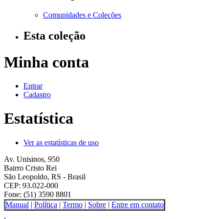
Comunidades e Coleções
Esta coleção
Minha conta
Entrar
Cadastro
Estatística
Ver as estatísticas de uso
Av. Unisinos, 950
Bairro Cristo Rei
São Leopoldo, RS - Brasil
CEP: 93.022-000
Fone: (51) 3590 8801
Manual
|
Política
|
Termo
|
Sobre
|
Entre em contato