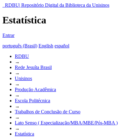
RDBU| Repositório Digital da Biblioteca da Unisinos
Estatística
Entrar
português (Brasil)
English
español
RDBU
→
Rede Jesuíta Brasil
→
Unisinos
→
Produção Acadêmica
→
Escola Politécnica
→
Trabalhos de Conclusão de Curso
→
Lato Senso ( Especialização/MBA/MBE/Pós-MBA )
→
Estatística