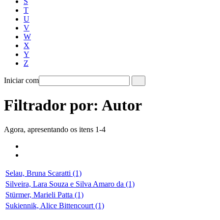
S
T
U
V
W
X
Y
Z
Iniciar com
Filtrador por: Autor
Agora, apresentando os itens 1-4
Selau, Bruna Scaratti (1)
Silveira, Lara Souza e Silva Amaro da (1)
Stürmer, Marieli Patta (1)
Sukiennik, Alice Bittencourt (1)