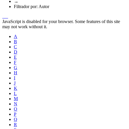
→
Filtrador por: Autor
JavaScript is disabled for your browser. Some features of this site
may not work without it.
A
B
C
D
E
F
G
H
I
J
K
L
M
N
O
P
Q
R