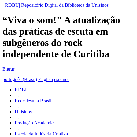
RDBU| Repositório Digital da Biblioteca da Unisinos
“Viva o som!" A atualização
das práticas de escuta em
subgêneros do rock
independente de Curitiba
Entrar
português (Brasil)
English
español
RDBU
→
Rede Jesuíta Brasil
→
Unisinos
→
Produção Acadêmica
→
Escola da Indústria Criativa