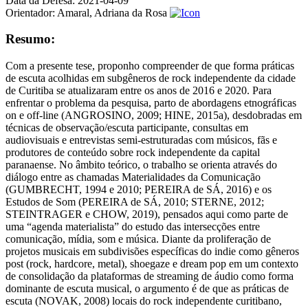
Data da Defesa:
2021-04-09
Orientador:
Amaral, Adriana da Rosa
Resumo:
Com a presente tese, proponho compreender de que forma práticas
de escuta acolhidas em subgêneros de rock independente da cidade
de Curitiba se atualizaram entre os anos de 2016 e 2020. Para
enfrentar o problema da pesquisa, parto de abordagens etnográficas
on e off-line (ANGROSINO, 2009; HINE, 2015a), desdobradas em
técnicas de observação/escuta participante, consultas em
audiovisuais e entrevistas semi-estruturadas com músicos, fãs e
produtores de conteúdo sobre rock independente da capital
paranaense. No âmbito teórico, o trabalho se orienta através do
diálogo entre as chamadas Materialidades da Comunicação
(GUMBRECHT, 1994 e 2010; PEREIRA de SÁ, 2016) e os
Estudos de Som (PEREIRA de SÁ, 2010; STERNE, 2012;
STEINTRAGER e CHOW, 2019), pensados aqui como parte de
uma “agenda materialista” do estudo das intersecções entre
comunicação, mídia, som e música. Diante da proliferação de
projetos musicais em subdivisões específicas do indie como gêneros
post (rock, hardcore, metal), shoegaze e dream pop em um contexto
de consolidação da plataformas de streaming de áudio como forma
dominante de escuta musical, o argumento é de que as práticas de
escuta (NOVAK, 2008) locais do rock independente curitibano,