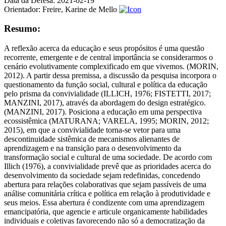
Data da Defesa:
2021-02-19
Orientador:
Freire, Karine de Mello
Resumo:
A reflexão acerca da educação e seus propósitos é uma questão
recorrente, emergente e de central importância se considerarmos o
cenário evolutivamente complexificado em que vivemos. (MORIN,
2012). A partir dessa premissa, a discussão da pesquisa incorpora o
questionamento da função social, cultural e política da educação
pelo prisma da convivialidade (ILLICH, 1976; FISTETTI, 2017;
MANZINI, 2017), através da abordagem do design estratégico.
(MANZINI, 2017). Posiciona a educação em uma perspectiva
ecossistêmica (MATURANA; VARELA, 1995; MORIN, 2012;
2015), em que a convivialidade torna-se vetor para uma
descontinuidade sistêmica de mecanismos alienantes de
aprendizagem e na transição para o desenvolvimento da
transformação social e cultural de uma sociedade. De acordo com
Illich (1976), a convivialidade prevê que as prioridades acerca do
desenvolvimento da sociedade sejam redefinidas, concedendo
abertura para relações colaborativas que sejam passíveis de uma
análise comunitária crítica e política em relação à produtividade e
seus meios. Essa abertura é condizente com uma aprendizagem
emancipatória, que agencie e articule organicamente habilidades
individuais e coletivas favorecendo não só a democratização da