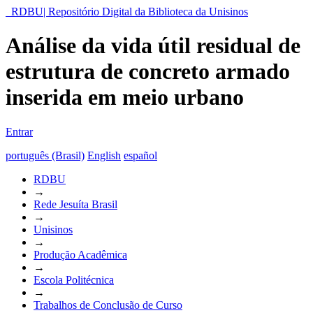
RDBU| Repositório Digital da Biblioteca da Unisinos
Análise da vida útil residual de
estrutura de concreto armado
inserida em meio urbano
Entrar
português (Brasil)
English
español
RDBU
→
Rede Jesuíta Brasil
→
Unisinos
→
Produção Acadêmica
→
Escola Politécnica
→
Trabalhos de Conclusão de Curso