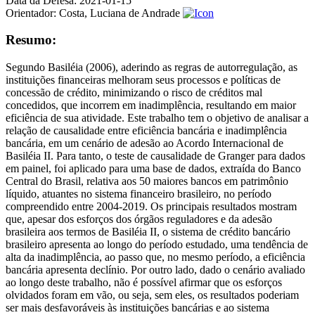
Data da Defesa:
2021-01-15
Orientador:
Costa, Luciana de Andrade
Resumo:
Segundo Basiléia (2006), aderindo as regras de autorregulação, as
instituições financeiras melhoram seus processos e políticas de
concessão de crédito, minimizando o risco de créditos mal
concedidos, que incorrem em inadimplência, resultando em maior
eficiência de sua atividade. Este trabalho tem o objetivo de analisar a
relação de causalidade entre eficiência bancária e inadimplência
bancária, em um cenário de adesão ao Acordo Internacional de
Basiléia II. Para tanto, o teste de causalidade de Granger para dados
em painel, foi aplicado para uma base de dados, extraída do Banco
Central do Brasil, relativa aos 50 maiores bancos em patrimônio
líquido, atuantes no sistema financeiro brasileiro, no período
compreendido entre 2004-2019. Os principais resultados mostram
que, apesar dos esforços dos órgãos reguladores e da adesão
brasileira aos termos de Basiléia II, o sistema de crédito bancário
brasileiro apresenta ao longo do período estudado, uma tendência de
alta da inadimplência, ao passo que, no mesmo período, a eficiência
bancária apresenta declínio. Por outro lado, dado o cenário avaliado
ao longo deste trabalho, não é possível afirmar que os esforços
olvidados foram em vão, ou seja, sem eles, os resultados poderiam
ser mais desfavoráveis às instituições bancárias e ao sistema