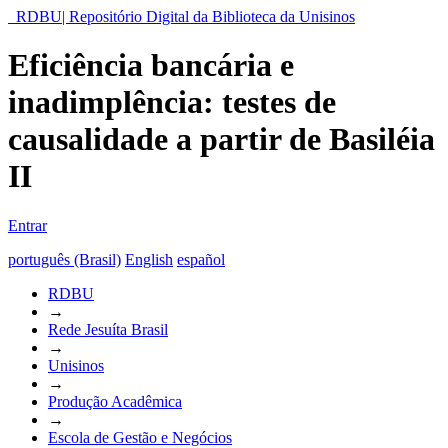
RDBU| Repositório Digital da Biblioteca da Unisinos
Eficiência bancária e
inadimplência: testes de
causalidade a partir de Basiléia
II
Entrar
português (Brasil)
English
español
RDBU
→
Rede Jesuíta Brasil
→
Unisinos
→
Produção Acadêmica
→
Escola de Gestão e Negócios