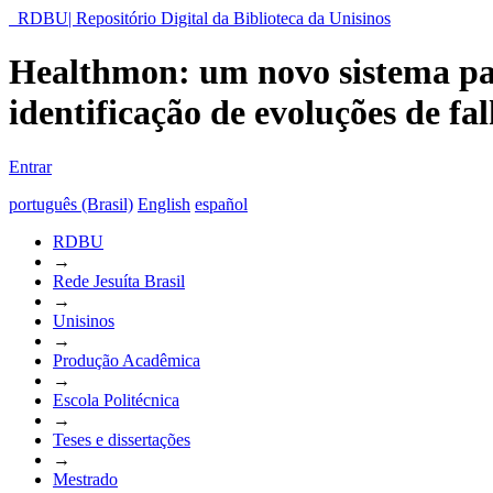
RDBU| Repositório Digital da Biblioteca da Unisinos
Healthmon: um novo sistema pa
identificação de evoluções de fa
Entrar
português (Brasil)
English
español
RDBU
→
Rede Jesuíta Brasil
→
Unisinos
→
Produção Acadêmica
→
Escola Politécnica
→
Teses e dissertações
→
Mestrado