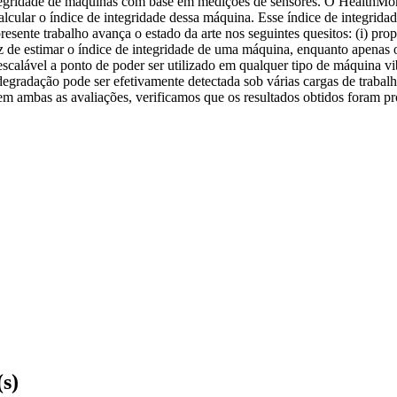
tegridade de máquinas com base em medições de sensores. O HealthMon 
cular o índice de integridade dessa máquina. Esse índice de integridad
sente trabalho avança o estado da arte nos seguintes quesitos: (i) prop
z de estimar o índice de integridade de uma máquina, enquanto apenas
 escalável a ponto de poder ser utilizado em qualquer tipo de máquina v
gradação pode ser efetivamente detectada sob várias cargas de trabalh
, em ambas as avaliações, verificamos que os resultados obtidos foram 
(s)