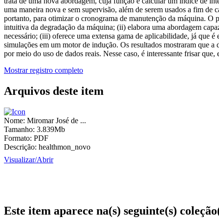
trata de uma nova abordagem, cuja função é calcular um índice de in
uma maneira nova e sem supervisão, além de serem usados a fim de cal
portanto, para otimizar o cronograma de manutenção da máquina. O pre
intuitiva da degradação da máquina; (ii) elabora uma abordagem capa
necessário; (iii) oferece uma extensa gama de aplicabilidade, já que é
simulações em um motor de indução. Os resultados mostraram que a de
por meio do uso de dados reais. Nesse caso, é interessante frisar que
Mostrar registro completo
Arquivos deste item
Nome:
Miromar José de ...
Tamanho:
3.839Mb
Formato:
PDF
Descrição:
healthmon_novo
Visualizar/
Abrir
Este item aparece na(s) seguinte(s) coleção