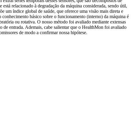
extrai séries temporais desses sensores, que são decompostos de
e está relacionado à degradação da máquina considerada, sendo útil,
õe um índice global de saúde, que oferece uma visão mais direta e
 o conhecimento básico sobre o funcionamento (interno) da máquina é
ibratória ou rotativa. O nosso método foi avaliado mediante extensas
o de entrada. Ademais, cabe salientar que o HealthMon foi avaliado
promissores de modo a confirmar nossa hipótese.