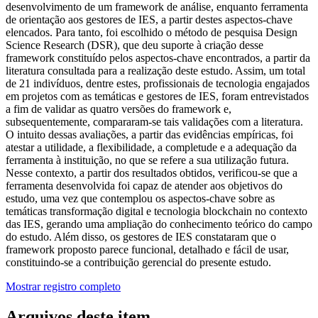
desenvolvimento de um framework de análise, enquanto ferramenta
de orientação aos gestores de IES, a partir destes aspectos-chave
elencados. Para tanto, foi escolhido o método de pesquisa Design
Science Research (DSR), que deu suporte à criação desse
framework constituído pelos aspectos-chave encontrados, a partir da
literatura consultada para a realização deste estudo. Assim, um total
de 21 indivíduos, dentre estes, profissionais de tecnologia engajados
em projetos com as temáticas e gestores de IES, foram entrevistados
a fim de validar as quatro versões do framework e,
subsequentemente, compararam-se tais validações com a literatura.
O intuito dessas avaliações, a partir das evidências empíricas, foi
atestar a utilidade, a flexibilidade, a completude e a adequação da
ferramenta à instituição, no que se refere a sua utilização futura.
Nesse contexto, a partir dos resultados obtidos, verificou-se que a
ferramenta desenvolvida foi capaz de atender aos objetivos do
estudo, uma vez que contemplou os aspectos-chave sobre as
temáticas transformação digital e tecnologia blockchain no contexto
das IES, gerando uma ampliação do conhecimento teórico do campo
do estudo. Além disso, os gestores de IES constataram que o
framework proposto parece funcional, detalhado e fácil de usar,
constituindo-se a contribuição gerencial do presente estudo.
Mostrar registro completo
Arquivos deste item