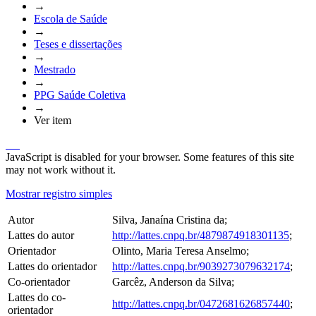
→
Escola de Saúde
→
Teses e dissertações
→
Mestrado
→
PPG Saúde Coletiva
→
Ver item
JavaScript is disabled for your browser. Some features of this site
may not work without it.
Mostrar registro simples
Autor
Silva, Janaína Cristina da;
Lattes do autor
http://lattes.cnpq.br/4879874918301135
;
Orientador
Olinto, Maria Teresa Anselmo;
Lattes do orientador
http://lattes.cnpq.br/9039273079632174
;
Co-orientador
Garcêz, Anderson da Silva;
Lattes do co-
http://lattes.cnpq.br/0472681626857440
;
orientador