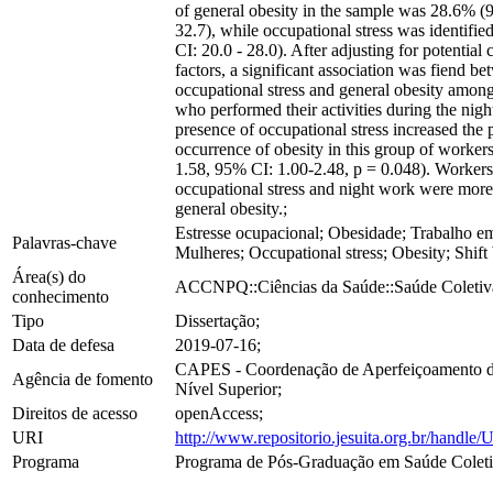
of general obesity in the sample was 28.6% (
32.7), while occupational stress was identifi
CI: 20.0 - 28.0). After adjusting for potentia
factors, a significant association was fiend b
occupational stress and general obesity amon
who performed their activities during the night
presence of occupational stress increased the 
occurrence of obesity in this group of worke
1.58, 95% CI: 1.00-2.48, p = 0.048). Workers
occupational stress and night work were more 
general obesity.;
Estresse ocupacional; Obesidade; Trabalho em
Palavras-chave
Mulheres; Occupational stress; Obesity; Shi
Área(s) do
ACCNPQ::Ciências da Saúde::Saúde Coletiv
conhecimento
Tipo
Dissertação;
Data de defesa
2019-07-16;
CAPES - Coordenação de Aperfeiçoamento d
Agência de fomento
Nível Superior;
Direitos de acesso
openAccess;
URI
http://www.repositorio.jesuita.org.br/hand
Programa
Programa de Pós-Graduação em Saúde Coleti