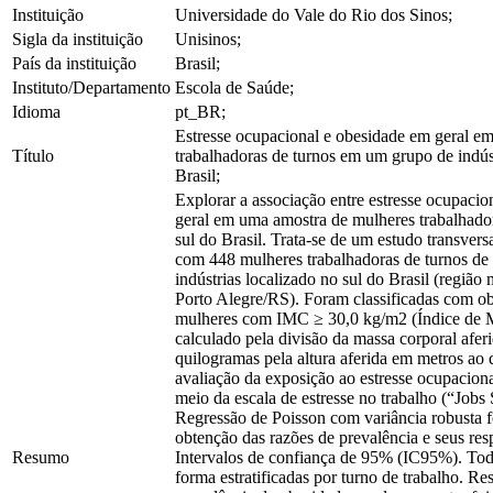
Instituição
Universidade do Vale do Rio dos Sinos;
Sigla da instituição
Unisinos;
País da instituição
Brasil;
Instituto/Departamento
Escola de Saúde;
Idioma
pt_BR;
Estresse ocupacional e obesidade em geral e
Título
trabalhadoras de turnos em um grupo de indús
Brasil;
Explorar a associação entre estresse ocupacio
geral em uma amostra de mulheres trabalhado
sul do Brasil. Trata-se de um estudo transver
com 448 mulheres trabalhadoras de turnos de
indústrias localizado no sul do Brasil (região
Porto Alegre/RS). Foram classificadas com ob
mulheres com IMC ≥ 30,0 kg/m2 (Índice de M
calculado pela divisão da massa corporal afer
quilogramas pela altura aferida em metros ao
avaliação da exposição ao estresse ocupaciona
meio da escala de estresse no trabalho (“Jobs 
Regressão de Poisson com variância robusta fo
obtenção das razões de prevalência e seus res
Resumo
Intervalos de confiança de 95% (IC95%). Toda
forma estratificadas por turno de trabalho. Re