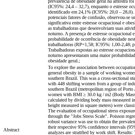
prevalência de obesidade geral na amostra fo
(IC95%: 24,4 – 32,7), enquanto o estresse ocu
identificado em 24,1% (IC95%: 20,0 – 28,0). 
potenciais fatores de confusão, observou-se 
significativa entre estresse ocupacional e obes
as trabalhadoras que desenvolviam suas ativi
noturno. A presença de estresse ocupacional
probabilidade de ocorrência de obesidade nes
trabalhadoras (RP=1,58; IC95%: 1,00-2,48; p
Trabalhadoras expostas ao estresse ocupaciona
noturno apresentaram uma maior probabilidad
obesidade geral.;
To explore the association between occupation
general obesity in a sample of working women 
southern Brazil. This was a cross-sectional s
with 448 shifting women from a group of indus
southern Brazil (metropolitan region of Porto 
women with BMI ≥ 30.0 kg / m2 (Body Mass
calculated by dividing body mass measured i
height measured in square meters) were classif
The evaluation of occupational stress exposu
through the "Jobs Stress Scale". Poisson regr
robust variance was use to obtain the prevalen
their respective 95% confidence intervals (95
Abstract
analyzes are stratified by work shift. Results