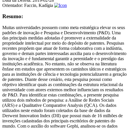
Data da Defesa:
2019-02-28
Orientador:
Faccin, Kadígia
Resumo:
Muitas universidades possuem como meta estratégica elevar os seus
padrões de inovação e Pesquisa e Desenvolvimento (P&D). Uma
das principais medidas adotadas é promover a externalidade da
propriedade intelectual por meio do depósito de patentes. Pesquisas
recentes propõem que atuar de forma colaborativa com a indústria,
governo e demais partes interessadas auxilia para o desenvolvimento
da inovação e é fundamental garantir a perenidade e o prestígio das
instituições acadêmica. No entanto, não se observa na literatura
ênfase em estudos que apresentem os caminhos táticos e estratégicos
para as instituições de ciência e tecnologia potencializarem a geração
de patentes. Diante desse cenário, esta pesquisa possui como
objetivo identificar quais as combinações da estrutura relacional da
universidade com atores externos melhor influenciam os resultados
de P&D. Para identificar estas combinações, a presente pesquisa
utilizou dois métodos de pesquisa: a Análise de Redes Sociais
(ARS) e a Qualitative Comparative Analysis (QCA). Os dados
utilizados neste estudo foram coletados da base de dados da
Derwent Innovation Index (DII) que possui mais de 16 milhões de
invenções cadastradas dos principais escritórios de patentes do
mundo. Com o auxílio do software Gephi, analisou-se os dados