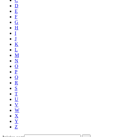
C
D
E
F
G
H
I
J
K
L
M
N
O
P
Q
R
S
T
U
V
W
X
Y
Z