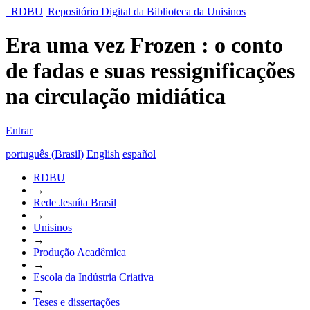
RDBU| Repositório Digital da Biblioteca da Unisinos
Era uma vez Frozen : o conto
de fadas e suas ressignificações
na circulação midiática
Entrar
português (Brasil)
English
español
RDBU
→
Rede Jesuíta Brasil
→
Unisinos
→
Produção Acadêmica
→
Escola da Indústria Criativa
→
Teses e dissertações