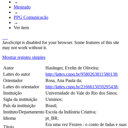
→
Mestrado
→
PPG Comunicação
→
Ver item
JavaScript is disabled for your browser. Some features of this site
may not work without it.
Mostrar registro simples
Autor
Haslinger, Evelin de Oliveira;
Lattes do autor
http://lattes.cnpq.br/9580263811580138
;
Orientador
Rosa, Ana Paula da;
Lattes do orientador
http://lattes.cnpq.br/2166615059295438
;
Instituição
Universidade do Vale do Rio dos Sinos;
Sigla da instituição
Unisinos;
País da instituição
Brasil;
Instituto/Departamento
Escola da Indústria Criativa;
Idioma
pt_BR;
Era uma vez Frozen : o conto de fadas e suas 
Título