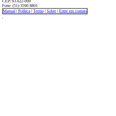
CEP: 93.022-000
Fone: (51) 3590 8801
Manual
|
Política
|
Termo
|
Sobre
|
Entre em contato