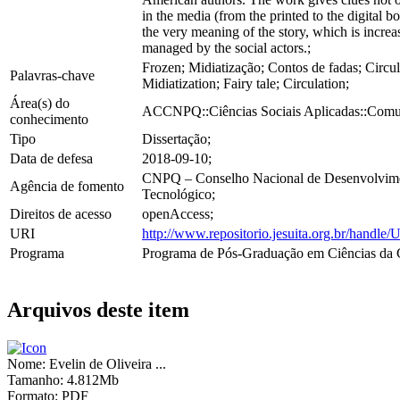
in the media (from the printed to the digital bo
the very meaning of the story, which is increa
managed by the social actors.;
Frozen; Midiatização; Contos de fadas; Circu
Palavras-chave
Midiatization; Fairy tale; Circulation;
Área(s) do
ACCNPQ::Ciências Sociais Aplicadas::Comu
conhecimento
Tipo
Dissertação;
Data de defesa
2018-09-10;
CNPQ – Conselho Nacional de Desenvolvimen
Agência de fomento
Tecnológico;
Direitos de acesso
openAccess;
URI
http://www.repositorio.jesuita.org.br/hand
Programa
Programa de Pós-Graduação em Ciências da
Arquivos deste item
Nome:
Evelin de Oliveira ...
Tamanho:
4.812Mb
Formato:
PDF