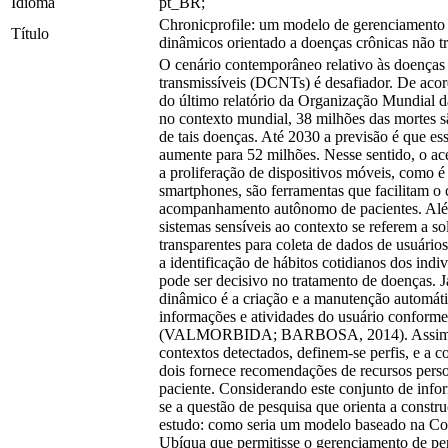
Idioma
pt_BR;
Chronicprofile: um modelo de gerenciamento 
Título
dinâmicos orientado a doenças crônicas não tr
O cenário contemporâneo relativo às doenças
transmissíveis (DCNTs) é desafiador. De aco
do último relatório da Organização Mundial
no contexto mundial, 38 milhões das mortes 
de tais doenças. Até 2030 a previsão é que e
aumente para 52 milhões. Nesse sentido, o ace
a proliferação de dispositivos móveis, como é
smartphones, são ferramentas que facilitam o 
acompanhamento autônomo de pacientes. Alé
sistemas sensíveis ao contexto se referem a s
transparentes para coleta de dados de usuário
a identificação de hábitos cotidianos dos indi
pode ser decisivo no tratamento de doenças. Já
dinâmico é a criação e a manutenção automát
informações e atividades do usuário conform
(VALMORBIDA; BARBOSA, 2014). Assim p
contextos detectados, definem-se perfis, e a c
dois fornece recomendações de recursos pers
paciente. Considerando este conjunto de info
se a questão de pesquisa que orienta a constr
estudo: como seria um modelo baseado na C
Ubíqua que permitisse o gerenciamento de pe