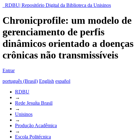
RDBU| Repositório Digital da Biblioteca da Unisinos
Chronicprofile: um modelo de
gerenciamento de perfis
dinâmicos orientado a doenças
crônicas não transmissíveis
Entrar
português (Brasil)
English
español
RDBU
→
Rede Jesuíta Brasil
→
Unisinos
→
Produção Acadêmica
→
Escola Politécnica