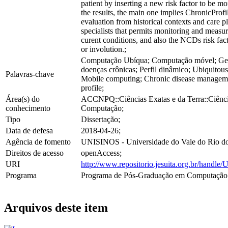
patient by inserting a new risk factor to be 
the results, the main one implies ChronicProfil
evaluation from historical contexts and care p
specialists that permits monitoring and measu
curent conditions, and also the NCDs risk fac
or involution.;
Computação Ubíqua; Computação móvel; Ge
doenças crônicas; Perfil dinâmico; Ubiquitou
Palavras-chave
Mobile computing; Chronic disease manage
profile;
Área(s) do
ACCNPQ::Ciências Exatas e da Terra::Ciênc
conhecimento
Computação;
Tipo
Dissertação;
Data de defesa
2018-04-26;
Agência de fomento
UNISINOS - Universidade do Vale do Rio do
Direitos de acesso
openAccess;
URI
http://www.repositorio.jesuita.org.br/hand
Programa
Programa de Pós-Graduação em Computação 
Arquivos deste item