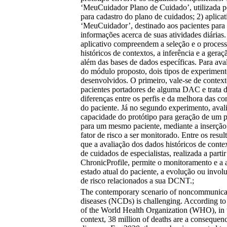
‘MeuCuidador Plano de Cuidado’, utilizada p
para cadastro do plano de cuidados; 2) aplica
‘MeuCuidador’, destinado aos pacientes para 
informações acerca de suas atividades diária
aplicativo compreendem a seleção e o proces
históricos de contextos, a inferência e a geraçã
além das bases de dados específicas. Para aval
do módulo proposto, dois tipos de experimen
desenvolvidos. O primeiro, vale-se de context
pacientes portadores de alguma DAC e trata d
diferenças entre os perfis e da melhora das co
do paciente. Já no segundo experimento, avali
capacidade do protótipo para geração de um p
para um mesmo paciente, mediante a inserçã
fator de risco a ser monitorado. Entre os resul
que a avaliação dos dados históricos de conte
de cuidados de especialistas, realizada a partir
ChronicProfile, permite o monitoramento e a 
estado atual do paciente, a evolução ou invol
de risco relacionados a sua DCNT.;
The contemporary scenario of noncommunica
diseases (NCDs) is challenging. According to t
of the World Health Organization (WHO), in 
context, 38 million of deaths are a consequen