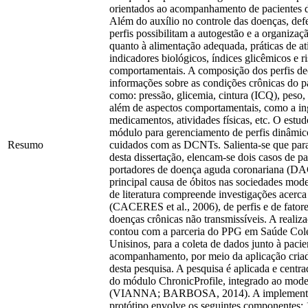
orientados ao acompanhamento de paciente
Além do auxílio no controle das doenças, defe
perfis possibilitam a autogestão e a organizaç
quanto à alimentação adequada, práticas de ati
indicadores biológicos, índices glicêmicos e r
comportamentais. A composição dos perfis de
informações sobre as condições crônicas do pa
como: pressão, glicemia, cintura (ICQ), peso, 
além de aspectos comportamentais, como a in
medicamentos, atividades físicas, etc. O estud
módulo para gerenciamento de perfis dinâmico
Resumo
cuidados com as DCNTs. Salienta-se que para
desta dissertação, elencam-se dois casos de pa
portadores de doença aguda coronariana (DA
principal causa de óbitos nas sociedades mode
de literatura compreende investigações acerca
(CACERES et al., 2006), de perfis e de fatore
doenças crônicas não transmissíveis. A realiz
contou com a parceria do PPG em Saúde Cole
Unisinos, para a coleta de dados junto à paci
acompanhamento, por meio da aplicação cria
desta pesquisa. A pesquisa é aplicada e centr
do módulo ChronicProfile, integrado ao mod
(VIANNA; BARBOSA, 2014). A implement
protótipo envolve os seguintes componentes: 