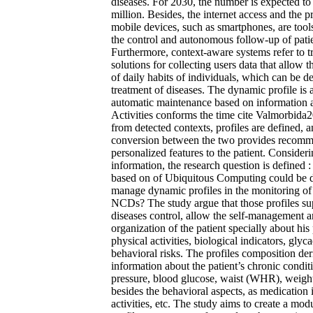
diseases. For 2030, the number is expected to
million. Besides, the internet access and the pr
mobile devices, such as smartphones, are tools 
the control and autonomous follow-up of patie
Furthermore, context-aware systems refer to t
solutions for collecting users data that allow t
of daily habits of individuals, which can be de
treatment of diseases. The dynamic profile is 
automatic maintenance based on information 
Activities conforms the time cite Valmorbida
from detected contexts, profiles are defined, a
conversion between the two provides recomm
personalized features to the patient. Considerin
information, the research question is defined
based on of Ubiquitous Computing could be d
manage dynamic profiles in the monitoring of 
NCDs? The study argue that those profiles su
diseases control, allow the self-management a
organization of the patient specially about his 
physical activities, biological indicators, gly
behavioral risks. The profiles composition de
information about the patient’s chronic condit
pressure, blood glucose, waist (WHR), weigh
besides the behavioral aspects, as medication 
activities, etc. The study aims to create a mo