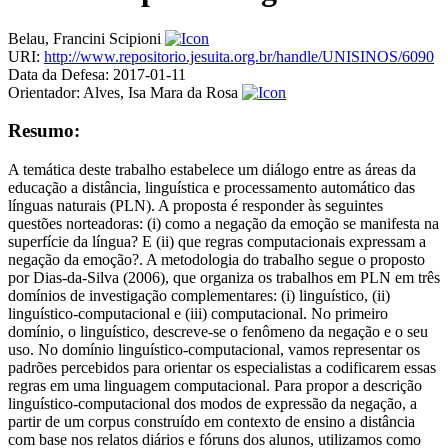
Belau, Francini Scipioni
URI:
http://www.repositorio.jesuita.org.br/handle/UNISINOS/6090
Data da Defesa:
2017-01-11
Orientador:
Alves, Isa Mara da Rosa
Resumo:
A temática deste trabalho estabelece um diálogo entre as áreas da
educação a distância, linguística e processamento automático das
línguas naturais (PLN). A proposta é responder às seguintes
questões norteadoras: (i) como a negação da emoção se manifesta na
superfície da língua? E (ii) que regras computacionais expressam a
negação da emoção?. A metodologia do trabalho segue o proposto
por Dias-da-Silva (2006), que organiza os trabalhos em PLN em três
domínios de investigação complementares: (i) linguístico, (ii)
linguístico-computacional e (iii) computacional. No primeiro
domínio, o linguístico, descreve-se o fenômeno da negação e o seu
uso. No domínio linguístico-computacional, vamos representar os
padrões percebidos para orientar os especialistas a codificarem essas
regras em uma linguagem computacional. Para propor a descrição
linguístico-computacional dos modos de expressão da negação, a
partir de um corpus construído em contexto de ensino a distância
com base nos relatos diários e fóruns dos alunos, utilizamos como