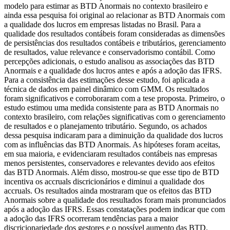
modelo para estimar as BTD Anormais no contexto brasileiro e
ainda essa pesquisa foi original ao relacionar as BTD Anormais com
a qualidade dos lucros em empresas listadas no Brasil. Para a
qualidade dos resultados contábeis foram consideradas as dimensões
de persistências dos resultados contábeis e tributários, gerenciamento
de resultados, value relevance e conservadorismo contábil. Como
percepções adicionais, o estudo analisou as associações das BTD
Anormais e a qualidade dos lucros antes e após a adoção das IFRS.
Para a consistência das estimações desse estudo, foi aplicada a
técnica de dados em painel dinâmico com GMM. Os resultados
foram significativos e corroboraram com a tese proposta. Primeiro, o
estudo estimou uma medida consistente para as BTD Anormais no
contexto brasileiro, com relações significativas com o gerenciamento
de resultados e o planejamento tributário. Segundo, os achados
dessa pesquisa indicaram para a diminuição da qualidade dos lucros
com as influências das BTD Anormais. As hipóteses foram aceitas,
em sua maioria, e evidenciaram resultados contábeis nas empresas
menos persistentes, conservadores e relevantes devido aos efeitos
das BTD Anormais. Além disso, mostrou-se que esse tipo de BTD
incentiva os accruals discricionários e diminui a qualidade dos
accruals. Os resultados ainda mostraram que os efeitos das BTD
Anormais sobre a qualidade dos resultados foram mais pronunciados
após a adoção das IFRS. Essas constatações podem indicar que com
a adoção das IFRS ocorreram tendências para a maior
discricionariedade dos gestores e o possível aumento das BTD.