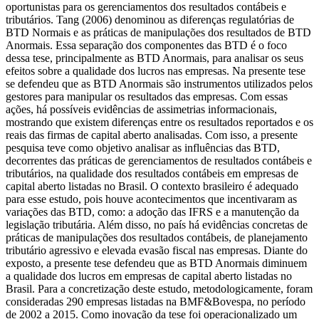
oportunistas para os gerenciamentos dos resultados contábeis e
tributários. Tang (2006) denominou as diferenças regulatórias de
BTD Normais e as práticas de manipulações dos resultados de BTD
Anormais. Essa separação dos componentes das BTD é o foco
dessa tese, principalmente as BTD Anormais, para analisar os seus
efeitos sobre a qualidade dos lucros nas empresas. Na presente tese
se defendeu que as BTD Anormais são instrumentos utilizados pelos
gestores para manipular os resultados das empresas. Com essas
ações, há possíveis evidências de assimetrias informacionais,
mostrando que existem diferenças entre os resultados reportados e os
reais das firmas de capital aberto analisadas. Com isso, a presente
pesquisa teve como objetivo analisar as influências das BTD,
decorrentes das práticas de gerenciamentos de resultados contábeis e
tributários, na qualidade dos resultados contábeis em empresas de
capital aberto listadas no Brasil. O contexto brasileiro é adequado
para esse estudo, pois houve acontecimentos que incentivaram as
variações das BTD, como: a adoção das IFRS e a manutenção da
legislação tributária. Além disso, no país há evidências concretas de
práticas de manipulações dos resultados contábeis, de planejamento
tributário agressivo e elevada evasão fiscal nas empresas. Diante do
exposto, a presente tese defendeu que as BTD Anormais diminuem
a qualidade dos lucros em empresas de capital aberto listadas no
Brasil. Para a concretização deste estudo, metodologicamente, foram
consideradas 290 empresas listadas na BMF&Bovespa, no período
de 2002 a 2015. Como inovação da tese foi operacionalizado um