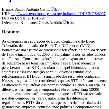
Brunozi Júnior, Antônio Carlos
URI:
http://www.repositorio.jesuita.org.br/handle/UNISINOS/6007
Data da Defesa:
2016-11-28
Orientador:
Kronbauer, Clóvis Antônio
Resumo:
As diferenças nas apurações do Lucro Contábil e o do Lucro
Tributário, denominadas de Book-Tax Differences (BTD),
tornaram-se um assunto de discussão e relevância no final da década
de 1990 e início dos anos 2000, principalmente nos Estados Unidos
e na Europa. Com a sua evolução, houve a expansão e o interesse
da academia nessa temática em vários países. Os acadêmicos
perceberam que as BTD possuíam um papel informativo para as
empresas e essa constatação permitiu diversos estudos que
relacionaram as BTD com a qualidade dos resultados contábeis.
Nessas pesquisas foram consideradas que as BTD refletiam somente
as diferenças regulatórias das normas contábeis e fiscais, ou seja, as
diferenças permanentes e temporárias. No entanto, Tang (2006)
ampliou essa constatação e argumentou que as BTD são formadas
por dois componentes. Para o autor, além das diferenças
regulatórias, as BTD são compostas pelas discricionariedades dos
gestores nas empresas, contemplando práticas e comportamentos