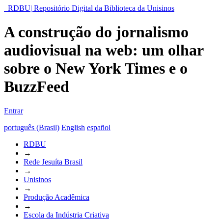
RDBU| Repositório Digital da Biblioteca da Unisinos
A construção do jornalismo
audiovisual na web: um olhar
sobre o New York Times e o
BuzzFeed
Entrar
português (Brasil)
English
español
RDBU
→
Rede Jesuíta Brasil
→
Unisinos
→
Produção Acadêmica
→
Escola da Indústria Criativa