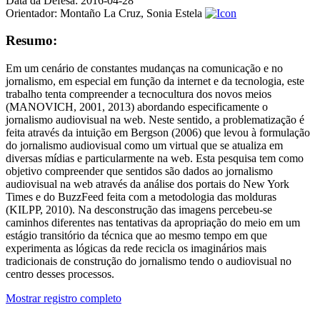
Data da Defesa:
2016-04-28
Orientador:
Montaño La Cruz, Sonia Estela
Resumo:
Em um cenário de constantes mudanças na comunicação e no
jornalismo, em especial em função da internet e da tecnologia, este
trabalho tenta compreender a tecnocultura dos novos meios
(MANOVICH, 2001, 2013) abordando especificamente o
jornalismo audiovisual na web. Neste sentido, a problematização é
feita através da intuição em Bergson (2006) que levou à formulação
do jornalismo audiovisual como um virtual que se atualiza em
diversas mídias e particularmente na web. Esta pesquisa tem como
objetivo compreender que sentidos são dados ao jornalismo
audiovisual na web através da análise dos portais do New York
Times e do BuzzFeed feita com a metodologia das molduras
(KILPP, 2010). Na desconstrução das imagens percebeu-se
caminhos diferentes nas tentativas da apropriação do meio em um
estágio transitório da técnica que ao mesmo tempo em que
experimenta as lógicas da rede recicla os imaginários mais
tradicionais de construção do jornalismo tendo o audiovisual no
centro desses processos.
Mostrar registro completo