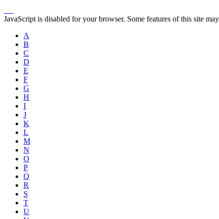
JavaScript is disabled for your browser. Some features of this site may
A
B
C
D
E
F
G
H
I
J
K
L
M
N
O
P
Q
R
S
T
U