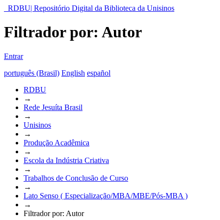
RDBU| Repositório Digital da Biblioteca da Unisinos
Filtrador por: Autor
Entrar
português (Brasil)
English
español
RDBU
→
Rede Jesuíta Brasil
→
Unisinos
→
Produção Acadêmica
→
Escola da Indústria Criativa
→
Trabalhos de Conclusão de Curso
→
Lato Senso ( Especialização/MBA/MBE/Pós-MBA )
→
Filtrador por: Autor