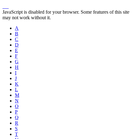
JavaScript is disabled for your browser. Some features of this site
may not work without it.
A
B
C
D
E
F
G
H
I
J
K
L
M
N
O
P
Q
R
S
T