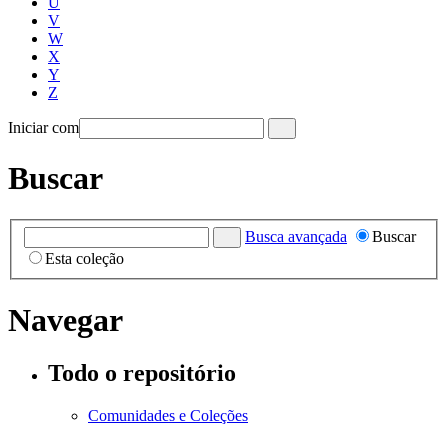
U
V
W
X
Y
Z
Iniciar com
Buscar
Busca avançada
Buscar
Esta coleção
Navegar
Todo o repositório
Comunidades e Coleções