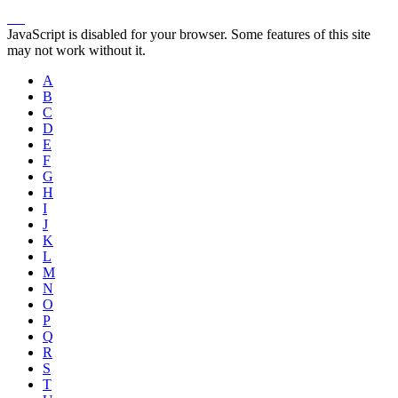
JavaScript is disabled for your browser. Some features of this site
may not work without it.
A
B
C
D
E
F
G
H
I
J
K
L
M
N
O
P
Q
R
S
T